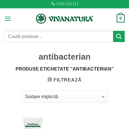
Skip
0751 078 171
to
content
0
Caută
după:
antibacterian
PRODUSE ETICHETATE “ANTIBACTERIAN”
FILTREAZĂ