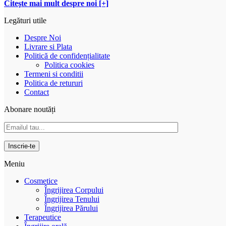
Citeşte mai mult despre noi [+]
Legături utile
Despre Noi
Livrare si Plata
Politică de confidențialitate
Politica cookies
Termeni si conditii
Politica de retururi
Contact
Abonare noutăți
Meniu
Cosmetice
Îngrijirea Corpului
Îngrijirea Tenului
Îngrijirea Părului
Terapeutice