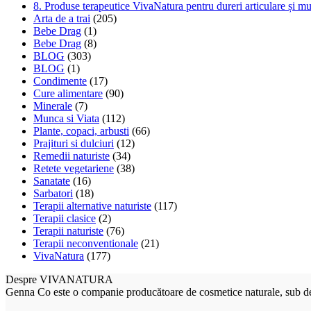
8. Produse terapeutice VivaNatura pentru dureri articulare și m
Arta de a trai
(205)
Bebe Drag
(1)
Bebe Drag
(8)
BLOG
(303)
BLOG
(1)
Condimente
(17)
Cure alimentare
(90)
Minerale
(7)
Munca si Viata
(112)
Plante, copaci, arbusti
(66)
Prajituri si dulciuri
(12)
Remedii naturiste
(34)
Retete vegetariene
(38)
Sanatate
(16)
Sarbatori
(18)
Terapii alternative naturiste
(117)
Terapii clasice
(2)
Terapii naturiste
(76)
Terapii neconventionale
(21)
VivaNatura
(177)
Despre VIVANATURA
Genna Co este o companie producătoare de cosmetice naturale, su