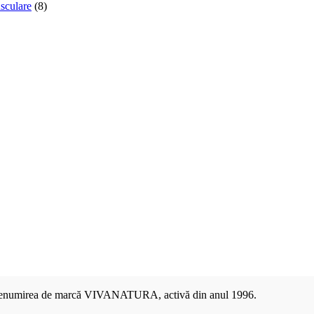
usculare
(8)
b denumirea de marcă VIVANATURA, activă din anul 1996.