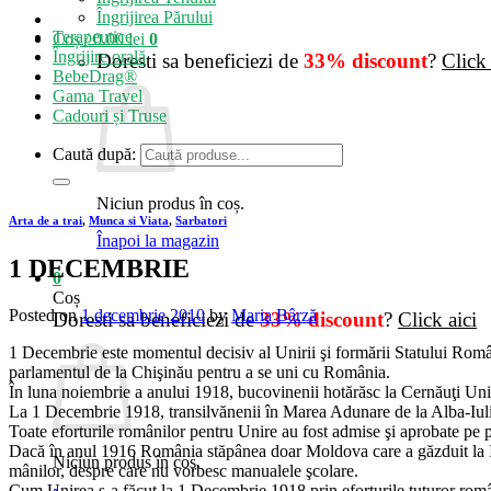
Îngrijirea Părului
Terapeutice
Coș /
0.00
lei
0
Îngrijire orală
Doresti sa beneficiezi de
33% discount
?
Click 
BebeDrag®
Gama Travel
Cadouri și Truse
Caută după:
Niciun produs în coș.
Arta de a trai
,
Munca si Viata
,
Sarbatori
Înapoi la magazin
1 DECEMBRIE
0
Coș
Posted on
1 decembrie 2010
by
Maria Bârză
Doresti sa beneficiezi de
33% discount
?
Click aici
1 Decembrie este momentul decisiv al Unirii şi formării Statului Român
parlamentul de la Chişinău pentru a se uni cu România.
În luna noiembrie a anului 1918, bucovinenii hotărăsc la Cernăuţi Un
La 1 Decembrie 1918, transil­vă­nenii în Marea Adunare de la Alba-Iu
Toate eforturile românilor pentru Unire au fost admise şi aprobate pe p
Dacă în anul 1916 România stă­pânea doar Moldova care a găz­duit la Iaşi 
Niciun produs în coș.
mânilor, despre care nu vorbesc ma­nualele şcolare.
Cum Unirea s-a făcut la 1 Decembrie 1918 prin eforturile tuturor român