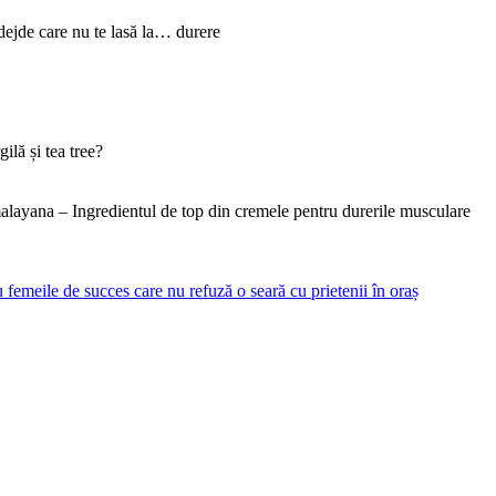
dejde care nu te lasă la… durere
lă și tea tree?
layana – Ingredientul de top din cremele pentru durerile musculare
femeile de succes care nu refuză o seară cu prietenii în oraș