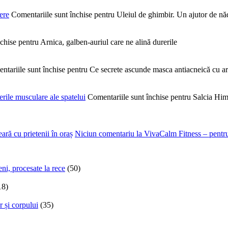
ere
Comentariile sunt închise
pentru Uleiul de ghimbir. Un ajutor de nă
nchise
pentru Arnica, galben-auriul care ne alină durerile
ntariile sunt închise
pentru Ce secrete ascunde masca antiacneică cu argi
rile musculare ale spatelui
Comentariile sunt închise
pentru Salcia Hima
ră cu prietenii în oraș
Niciun comentariu
la VivaCalm Fitness – pentru 
ni, procesate la rece
(50)
18)
r și corpului
(35)