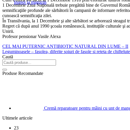
Înapoi la magazin
1 Decembrie Ziua Naţională trebuie pregătită bine de Guvernul României,
semnificaţiile profunde ale sărbătorii în campanii de informare referitoar
cunoască semnificaţia zilei.
În Transilvania, la 1 Decembrie şi alte sărbători se arborează steagul tr
Regret că după anul 1990 şcoala românească, instituţiile culturale şi ad
Unirii.
Profesor pensionar Vasile Alexa
CEL MAI PUTERNIC ANTIBIOTIC NATURAL DIN LUME – II
Leguminoasele – fasolea, diferite soiuri de fasole si reteta de chiftelut
Caută
Produse Recomandate
Cremă reparatoare pentru mâini cu unt de ma
Ultimele articole
23