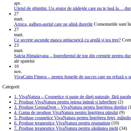
apr.
Uleiul de ghimbir. Un ajutor de nădejde care nu te lasă la… dur
27
mart.
Arnica, galben-auriul care ne alină durerile
Comentariile sunt î
27
mart.
Ce secrete ascunde masca antiacneică cu argilă și tea tree?
Come
23
mart.
Salcia Himalayana – Ingredientul de top din cremele pentru dure
ale spatelui
10
nov.
VivaCalm Fitness – pentru femeile de succes care nu refuză o sea
Categorii
1. VivaNatura – Cosmetice și paste de dinți naturale, fără parabe
2. Produse VivaNatura pentru igiena intimă și lubrefiere
(2)
3. Produse GennaDent – VivaNatura pentru îngrijirea dinților
(
4. Gama de produse VivaNatura pentru îngrijirea părului
(9)
5. Produse cosmetice VivaNatura pentru îngrijirea feței, mâinilo
6. Produse terapeutice VivaNatura pentru reumatism
(10)
7. Produse terapeutice VivaNatura pentru sănătatea pielii
(34)