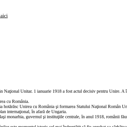
aici
 Naţional Unitar. 1 ianuarie 1918 a fost actul decisiv pentru Unire. A în
irea cu România.
lia hotărăsc Unirea cu România şi formarea Statului Naţional Român Uni
lan internaţional, în afară de Ungaria.
monarhia, guvernul şi insti­tuţiile centrale, în anul 1918, ro­mânii făure
ilor este momentul istoric cel mai îndreptăţit să fie aprobat ca sărbăto