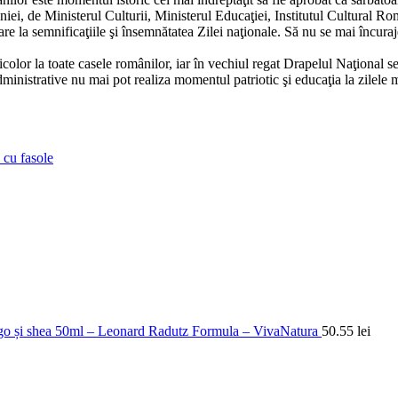
 de Ministerul Culturii, Ministerul Educaţiei, Institutul Cultural Român 
e la semnificaţiile şi însemnătatea Zilei naţionale. Să nu se mai încurajeze
icolor la toate casele românilor, iar în vechiul regat Drapelul Naţional s
ministrative nu mai pot realiza momentul patriotic şi educaţia la zilele m
e cu fasole
ngo și shea 50ml – Leonard Radutz Formula – VivaNatura
50.55
lei