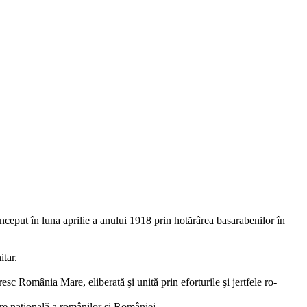
ceput în luna aprilie a anului 1918 prin hotărârea basarabenilor în
tar.
sc România Mare, eli­berată şi unită prin eforturile şi jertfele ro­
are naţională a românilor şi României.