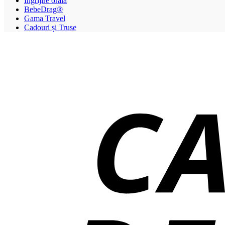
Îngrijire orală
BebeDrag®
Gama Travel
Cadouri și Truse