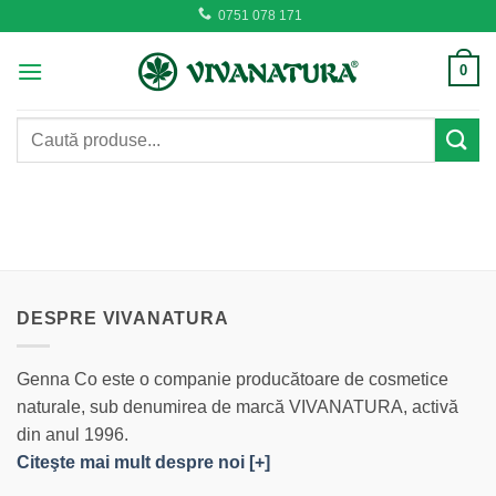
Skip
0751 078 171
to
content
0
Caută
după:
DESPRE VIVANATURA
Genna Co este o companie producătoare de cosmetice
naturale, sub denumirea de marcă VIVANATURA, activă
din anul 1996.
Citeşte mai mult despre noi [+]