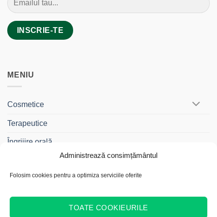
MENIU
Cosmetice
Terapeutice
Îngrijire orală
Administrează consimțământul
BebeDrag®
Folosim cookies pentru a optimiza serviciile oferite
Gama Travel
Cadouri și Truse
TOATE COOKIEURILE