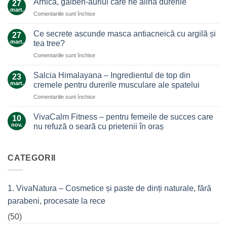
Arnica, galben-auriul care ne alină durerile
27
ghimbir.
mart.
pentru
Comentariile sunt închise
Un
Arnica,
ajutor
galben-
Ce secrete ascunde masca antiacneică cu argilă și
de
27
auriul
mart.
nădejde
tea tree?
care
care
pentru
Comentariile sunt închise
ne
nu
Ce
alină
te
secrete
durerile
Salcia Himalayana – Ingredientul de top din
23
lasă
ascunde
mart.
cremele pentru durerile musculare ale spatelui
la…
masca
durere
pentru
Comentariile sunt închise
antiacneică
Salcia
cu
Himalayana
argilă
VivaCalm Fitness – pentru femeile de succes care
10
–
și
nov.
nu refuză o seară cu prietenii în oraș
Ingredientul
tea
Niciun
de
tree?
comentariu
top
la
VivaCalm
CATEGORII
din
Fitness
cremele
–
pentru
pentru
femeile
durerile
1. VivaNatura – Cosmetice și paste de dinți naturale, fără
de
musculare
succes
ale
parabeni, procesate la rece
care
spatelui
nu
refuză
(50)
o