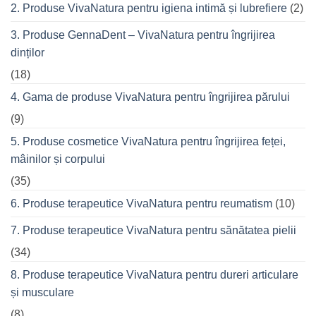
seară
2. Produse VivaNatura pentru igiena intimă și lubrefiere
(2)
cu
prietenii
în
3. Produse GennaDent – VivaNatura pentru îngrijirea
oraș
dinților
(18)
4. Gama de produse VivaNatura pentru îngrijirea părului
(9)
5. Produse cosmetice VivaNatura pentru îngrijirea feței,
mâinilor și corpului
(35)
6. Produse terapeutice VivaNatura pentru reumatism
(10)
7. Produse terapeutice VivaNatura pentru sănătatea pielii
(34)
8. Produse terapeutice VivaNatura pentru dureri articulare
și musculare
(8)