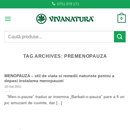
Skip
0751 078 171
to
content
0
Caută
după:
TAG ARCHIVES:
PREMENOPAUZA
MENOPAUZA – stil de viata si remedii naturiste pentru a
depasi instalarea menopauzei
18 mai 2011
“Men-o-pause” tradus ar insemna „Barbati-o-pauza” pare a fi un
joc amuzant de cuvinte, dar [...]