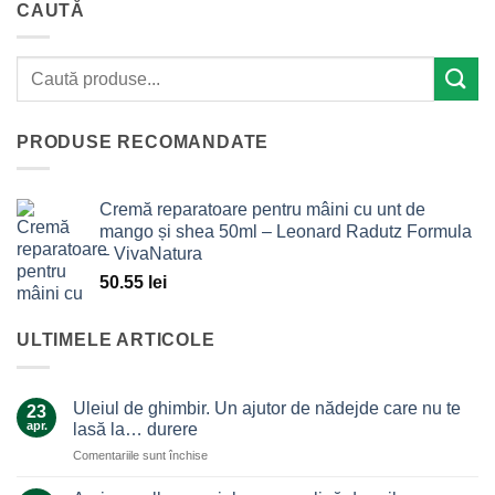
CAUTĂ
PRODUSE RECOMANDATE
Cremă reparatoare pentru mâini cu unt de
mango și shea 50ml – Leonard Radutz Formula
– VivaNatura
50.55
lei
ULTIMELE ARTICOLE
Uleiul de ghimbir. Un ajutor de nădejde care nu te
23
apr.
lasă la… durere
pentru
Comentariile sunt închise
Uleiul
de