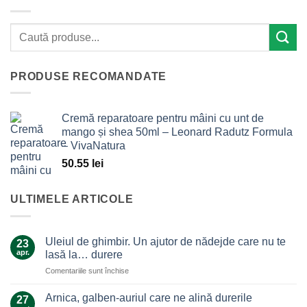
PRODUSE RECOMANDATE
Cremă reparatoare pentru mâini cu unt de
mango și shea 50ml – Leonard Radutz Formula
– VivaNatura
50.55
lei
ULTIMELE ARTICOLE
Uleiul de ghimbir. Un ajutor de nădejde care nu te
23
apr.
lasă la… durere
pentru
Comentariile sunt închise
Uleiul
de
Arnica, galben-auriul care ne alină durerile
27
ghimbir.