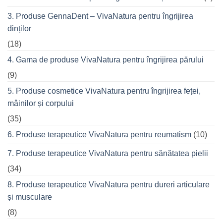
prietenii
în
3. Produse GennaDent – VivaNatura pentru îngrijirea
oraș
dinților
(18)
4. Gama de produse VivaNatura pentru îngrijirea părului
(9)
5. Produse cosmetice VivaNatura pentru îngrijirea feței,
mâinilor și corpului
(35)
6. Produse terapeutice VivaNatura pentru reumatism
(10)
7. Produse terapeutice VivaNatura pentru sănătatea pielii
(34)
8. Produse terapeutice VivaNatura pentru dureri articulare
și musculare
(8)