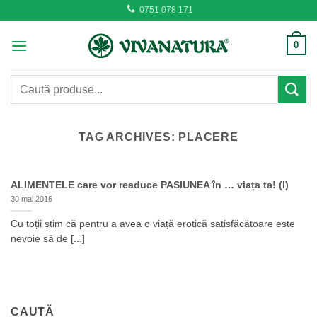
Skip
0751 078 171
to
content
0
Caută
după:
TAG ARCHIVES:
PLACERE
ALIMENTELE care vor readuce PASIUNEA în … viața ta! (I)
30 mai 2016
Cu toții știm că pentru a avea o viață erotică satisfăcătoare este
nevoie să de [...]
CAUTĂ