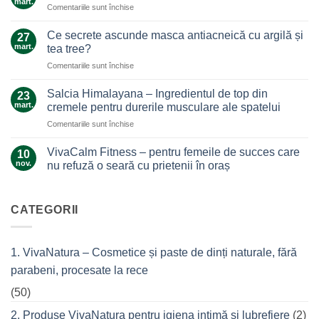
mart.
pentru
Comentariile sunt închise
Un
Arnica,
ajutor
galben-
Ce secrete ascunde masca antiacneică cu argilă și
de
27
auriul
mart.
nădejde
tea tree?
care
care
pentru
Comentariile sunt închise
ne
nu
Ce
alină
te
secrete
durerile
Salcia Himalayana – Ingredientul de top din
23
lasă
ascunde
mart.
cremele pentru durerile musculare ale spatelui
la…
masca
durere
pentru
Comentariile sunt închise
antiacneică
Salcia
cu
Himalayana
argilă
VivaCalm Fitness – pentru femeile de succes care
10
–
și
nov.
nu refuză o seară cu prietenii în oraș
Ingredientul
tea
Niciun
de
tree?
comentariu
top
la
VivaCalm
CATEGORII
din
Fitness
cremele
–
pentru
pentru
femeile
durerile
1. VivaNatura – Cosmetice și paste de dinți naturale, fără
de
musculare
succes
ale
parabeni, procesate la rece
care
spatelui
nu
refuză
(50)
o
seară
2. Produse VivaNatura pentru igiena intimă și lubrefiere
(2)
cu