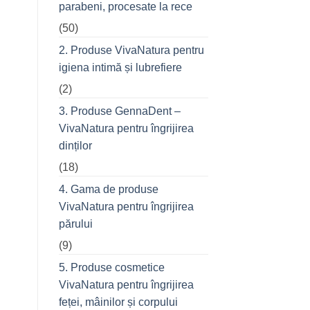
parabeni, procesate la rece
refuză
o
(50)
seară
cu
prietenii
2. Produse VivaNatura pentru
în
oraș
igiena intimă și lubrefiere
(2)
3. Produse GennaDent –
VivaNatura pentru îngrijirea
dinților
(18)
4. Gama de produse
VivaNatura pentru îngrijirea
părului
(9)
5. Produse cosmetice
VivaNatura pentru îngrijirea
feței, mâinilor și corpului