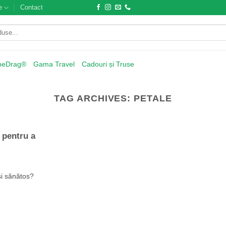
e
Contact
beDrag®
Gama Travel
Cadouri și Truse
TAG ARCHIVES:
PETALE
ă pentru a
și sănătos?