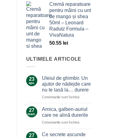
Cremă reparatoare
pentru mâini cu unt
de mango și shea
50ml – Leonard
Radutz Formula –
VivaNatura
50.55
lei
ULTIMELE ARTICOLE
Uleiul de ghimbir. Un
23
apr.
ajutor de nădejde care
nu te lasă la… durere
pentru
Comentariile sunt închise
Uleiul
de
Arnica, galben-auriul
27
ghimbir.
mart.
care ne alină durerile
Un
pentru
Comentariile sunt închise
ajutor
Arnica,
de
galben-
nădejde
Ce secrete ascunde
27
auriul