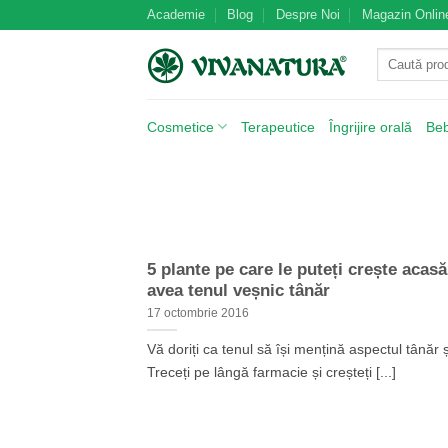
Skip
Academie
Blog
Despre Noi
Magazin Onlin
to
Caută
content
după:
Cosmetice
Terapeutice
Îngrijire orală
Be
5 plante pe care le puteți crește acas
avea tenul veșnic tânăr
17 octombrie 2016
Vă doriți ca tenul să își mențină aspectul tânăr 
Treceți pe lângă farmacie și creșteți [...]