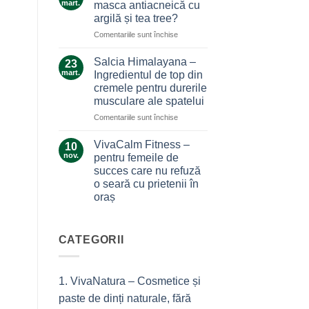
care
mart.
masca antiacneică cu
care
nu
argilă și tea tree?
ne
te
pentru
Comentariile sunt închise
alină
lasă
Ce
durerile
la…
secrete
Salcia Himalayana –
durere
23
ascunde
mart.
Ingredientul de top din
masca
cremele pentru durerile
antiacneică
musculare ale spatelui
cu
argilă
pentru
Comentariile sunt închise
și
Salcia
tea
Himalayana
VivaCalm Fitness –
10
tree?
–
nov.
pentru femeile de
Ingredientul
succes care nu refuză
de
o seară cu prietenii în
top
oraș
din
cremele
Niciun
comentariu
pentru
la
durerile
VivaCalm
CATEGORII
musculare
Fitness
–
ale
pentru
spatelui
femeile
1. VivaNatura – Cosmetice și
de
succes
paste de dinți naturale, fără
care
nu