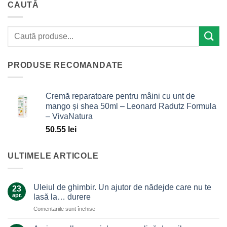
CAUTĂ
PRODUSE RECOMANDATE
Cremă reparatoare pentru mâini cu unt de
mango și shea 50ml – Leonard Radutz Formula
– VivaNatura
50.55
lei
ULTIMELE ARTICOLE
Uleiul de ghimbir. Un ajutor de nădejde care nu te
23
apr.
lasă la… durere
pentru
Comentariile sunt închise
Uleiul
de