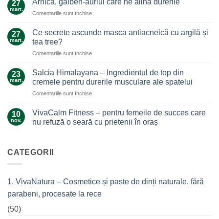
Arnica, galben-auriul care ne alină durerile
27
ghimbir.
mart.
pentru
Comentariile sunt închise
Un
Arnica,
ajutor
galben-
Ce secrete ascunde masca antiacneică cu argilă și
de
27
auriul
mart.
nădejde
tea tree?
care
care
pentru
Comentariile sunt închise
ne
nu
Ce
alină
te
secrete
durerile
Salcia Himalayana – Ingredientul de top din
23
lasă
ascunde
mart.
cremele pentru durerile musculare ale spatelui
la…
masca
durere
pentru
Comentariile sunt închise
antiacneică
Salcia
cu
Himalayana
argilă
VivaCalm Fitness – pentru femeile de succes care
10
–
și
nov.
nu refuză o seară cu prietenii în oraș
Ingredientul
tea
Niciun
de
tree?
comentariu
top
la
VivaCalm
CATEGORII
din
Fitness
cremele
–
pentru
pentru
femeile
durerile
1. VivaNatura – Cosmetice și paste de dinți naturale, fără
de
musculare
succes
ale
parabeni, procesate la rece
care
spatelui
nu
refuză
(50)
o