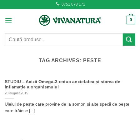
Skip
0751 078 171
to
content
0
Caută
după:
TAG ARCHIVES:
PESTE
STUDIU – Acizii Omega-3 reduc anxietatea și starea de
inflamație a organismului
20 august 2015
Uleiul de pește care provine de la somon și alte specii de pește
care trăiesc [...]