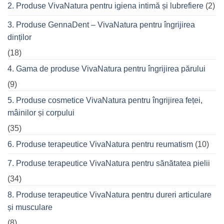
seară
2. Produse VivaNatura pentru igiena intimă și lubrefiere
(2)
cu
prietenii
în
3. Produse GennaDent – VivaNatura pentru îngrijirea
oraș
dinților
(18)
4. Gama de produse VivaNatura pentru îngrijirea părului
(9)
5. Produse cosmetice VivaNatura pentru îngrijirea feței,
mâinilor și corpului
(35)
6. Produse terapeutice VivaNatura pentru reumatism
(10)
7. Produse terapeutice VivaNatura pentru sănătatea pielii
(34)
8. Produse terapeutice VivaNatura pentru dureri articulare
și musculare
(8)