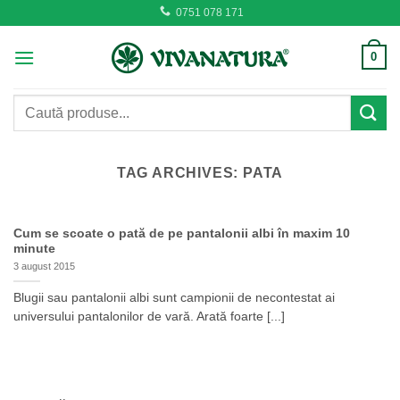
Skip
0751 078 171
to
content
0
Caută
după:
TAG ARCHIVES:
PATA
Cum se scoate o pată de pe pantalonii albi în maxim 10
minute
3 august 2015
Blugii sau pantalonii albi sunt campionii de necontestat ai
universului pantalonilor de vară. Arată foarte [...]