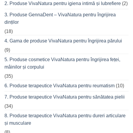
seară
2. Produse VivaNatura pentru igiena intimă și lubrefiere
(2)
cu
prietenii
în
3. Produse GennaDent – VivaNatura pentru îngrijirea
oraș
dinților
(18)
4. Gama de produse VivaNatura pentru îngrijirea părului
(9)
5. Produse cosmetice VivaNatura pentru îngrijirea feței,
mâinilor și corpului
(35)
6. Produse terapeutice VivaNatura pentru reumatism
(10)
7. Produse terapeutice VivaNatura pentru sănătatea pielii
(34)
8. Produse terapeutice VivaNatura pentru dureri articulare
și musculare
(8)