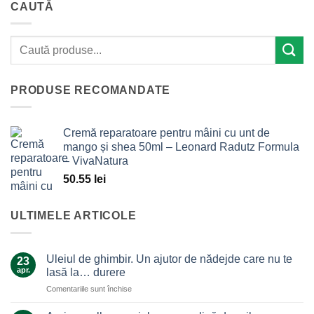
CAUTĂ
PRODUSE RECOMANDATE
Cremă reparatoare pentru mâini cu unt de
mango și shea 50ml – Leonard Radutz Formula
– VivaNatura
50.55
lei
ULTIMELE ARTICOLE
Uleiul de ghimbir. Un ajutor de nădejde care nu te
23
apr.
lasă la… durere
pentru
Comentariile sunt închise
Uleiul
de