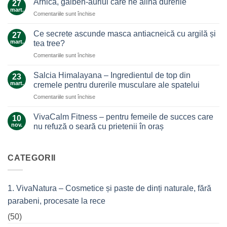
Arnica, galben-auriul care ne alină durerile
27
ghimbir.
mart.
pentru
Comentariile sunt închise
Un
Arnica,
ajutor
galben-
Ce secrete ascunde masca antiacneică cu argilă și
de
27
auriul
mart.
nădejde
tea tree?
care
care
pentru
Comentariile sunt închise
ne
nu
Ce
alină
te
secrete
durerile
Salcia Himalayana – Ingredientul de top din
23
lasă
ascunde
mart.
cremele pentru durerile musculare ale spatelui
la…
masca
durere
pentru
Comentariile sunt închise
antiacneică
Salcia
cu
Himalayana
argilă
VivaCalm Fitness – pentru femeile de succes care
10
–
și
nov.
nu refuză o seară cu prietenii în oraș
Ingredientul
tea
Niciun
de
tree?
comentariu
top
la
VivaCalm
CATEGORII
din
Fitness
cremele
–
pentru
pentru
femeile
durerile
1. VivaNatura – Cosmetice și paste de dinți naturale, fără
de
musculare
succes
ale
parabeni, procesate la rece
care
spatelui
nu
refuză
(50)
o