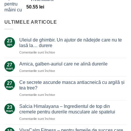
50.55
lei
ULTIMELE ARTICOLE
Uleiul de ghimbir. Un ajutor de nădejde care nu te
23
apr.
lasă la… durere
pentru
Comentariile sunt închise
Uleiul
de
Arnica, galben-auriul care ne alină durerile
27
ghimbir.
mart.
pentru
Comentariile sunt închise
Un
Arnica,
ajutor
galben-
Ce secrete ascunde masca antiacneică cu argilă și
de
27
auriul
mart.
nădejde
tea tree?
care
care
pentru
Comentariile sunt închise
ne
nu
Ce
alină
te
secrete
durerile
Salcia Himalayana – Ingredientul de top din
23
lasă
ascunde
mart.
cremele pentru durerile musculare ale spatelui
la…
masca
durere
pentru
Comentariile sunt închise
antiacneică
Salcia
cu
Himalayana
argilă
VivaCalm Fitness – pentru femeile de succes care