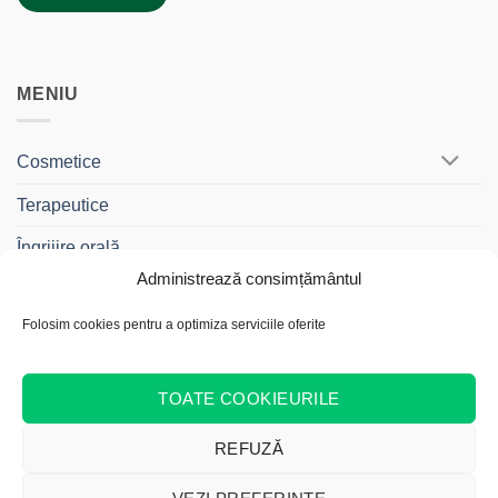
MENIU
Cosmetice
Terapeutice
Îngrijire orală
Administrează consimțământul
BebeDrag®
Folosim cookies pentru a optimiza serviciile oferite
Gama Travel
Cadouri și Truse
TOATE COOKIEURILE
REFUZĂ
Cash
Bank
Credit
MasterCard
Visa
On
Transfer
Card
Acest site web folosește cookie-uri pentru a vă îmbunătăți