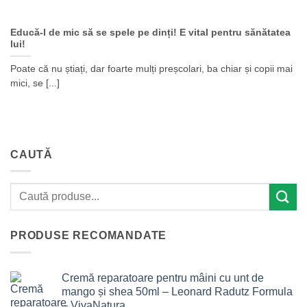
Educă-l de mic să se spele pe dinți! E vital pentru sănătatea
lui!
Poate că nu știați, dar foarte mulți preșcolari, ba chiar și copii mai
mici, se [...]
CAUTĂ
PRODUSE RECOMANDATE
Cremă reparatoare pentru mâini cu unt de
mango și shea 50ml – Leonard Radutz Formula
– VivaNatura