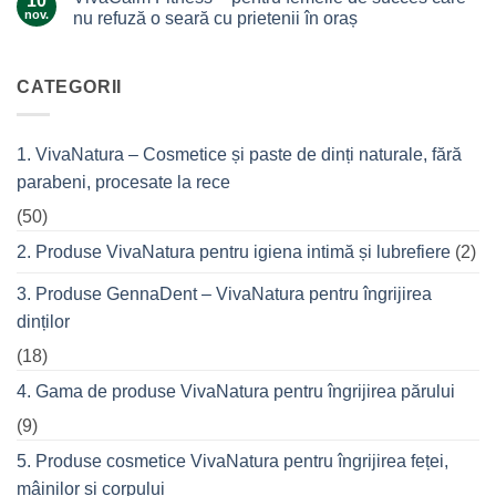
10
–
și
nov.
nu refuză o seară cu prietenii în oraș
Ingredientul
tea
Niciun
de
tree?
comentariu
top
la
VivaCalm
CATEGORII
din
Fitness
cremele
–
pentru
pentru
femeile
durerile
1. VivaNatura – Cosmetice și paste de dinți naturale, fără
de
musculare
succes
ale
parabeni, procesate la rece
care
spatelui
nu
refuză
(50)
o
seară
2. Produse VivaNatura pentru igiena intimă și lubrefiere
(2)
cu
prietenii
în
3. Produse GennaDent – VivaNatura pentru îngrijirea
oraș
dinților
(18)
4. Gama de produse VivaNatura pentru îngrijirea părului
(9)
5. Produse cosmetice VivaNatura pentru îngrijirea feței,
mâinilor și corpului