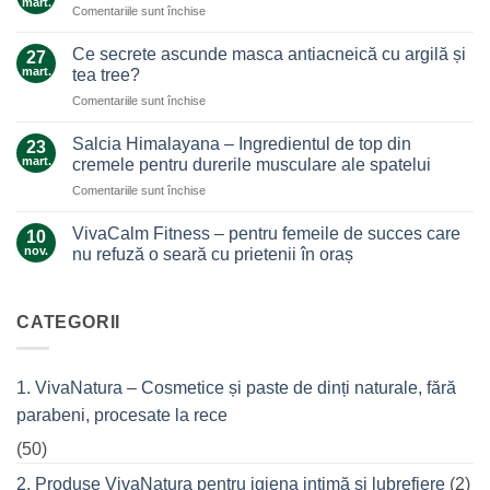
mart.
pentru
Comentariile sunt închise
Un
Arnica,
ajutor
galben-
Ce secrete ascunde masca antiacneică cu argilă și
de
27
auriul
mart.
nădejde
tea tree?
care
care
pentru
Comentariile sunt închise
ne
nu
Ce
alină
te
secrete
durerile
Salcia Himalayana – Ingredientul de top din
23
lasă
ascunde
mart.
cremele pentru durerile musculare ale spatelui
la…
masca
durere
pentru
Comentariile sunt închise
antiacneică
Salcia
cu
Himalayana
argilă
VivaCalm Fitness – pentru femeile de succes care
10
–
și
nov.
nu refuză o seară cu prietenii în oraș
Ingredientul
tea
Niciun
de
tree?
comentariu
top
la
VivaCalm
CATEGORII
din
Fitness
cremele
–
pentru
pentru
femeile
durerile
1. VivaNatura – Cosmetice și paste de dinți naturale, fără
de
musculare
succes
ale
parabeni, procesate la rece
care
spatelui
nu
refuză
(50)
o
seară
2. Produse VivaNatura pentru igiena intimă și lubrefiere
(2)
cu