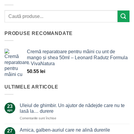
PRODUSE RECOMANDATE
Cremă reparatoare pentru mâini cu unt de
mango și shea 50ml – Leonard Radutz Formula
– VivaNatura
50.55
lei
ULTIMELE ARTICOLE
Uleiul de ghimbir. Un ajutor de nădejde care nu te
23
apr.
lasă la… durere
pentru
Comentariile sunt închise
Uleiul
de
Arnica, galben-auriul care ne alină durerile
27
ghimbir.