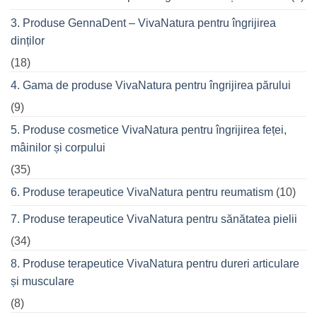
prietenii
în
3. Produse GennaDent – VivaNatura pentru îngrijirea
oraș
dinților
(18)
4. Gama de produse VivaNatura pentru îngrijirea părului
(9)
5. Produse cosmetice VivaNatura pentru îngrijirea feței,
mâinilor și corpului
(35)
6. Produse terapeutice VivaNatura pentru reumatism
(10)
7. Produse terapeutice VivaNatura pentru sănătatea pielii
(34)
8. Produse terapeutice VivaNatura pentru dureri articulare
și musculare
(8)