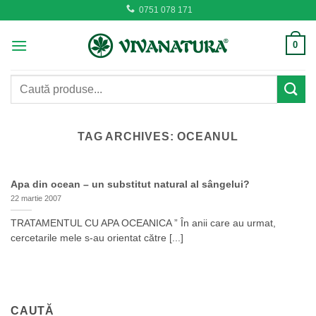
Skip
0751 078 171
to
content
0
Caută
după:
TAG ARCHIVES:
OCEANUL
Apa din ocean – un substitut natural al sângelui?
22 martie 2007
TRATAMENTUL CU APA OCEANICA ” În anii care au urmat,
cercetarile mele s-au orientat către [...]
CAUTĂ