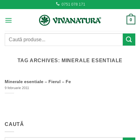
Skip
0751 078 171
to
content
0
Caută
după:
TAG ARCHIVES:
MINERALE ESENTIALE
Minerale esentiale – Fierul – Fe
9 februarie 2011
CAUTĂ