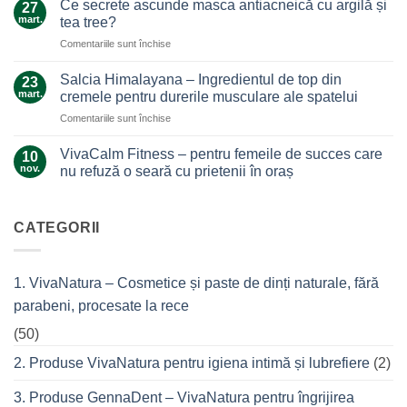
Ce secrete ascunde masca antiacneică cu argilă și
de
27
auriul
mart.
nădejde
tea tree?
care
care
pentru
Comentariile sunt închise
ne
nu
Ce
alină
te
secrete
durerile
Salcia Himalayana – Ingredientul de top din
23
lasă
ascunde
mart.
cremele pentru durerile musculare ale spatelui
la…
masca
durere
pentru
Comentariile sunt închise
antiacneică
Salcia
cu
Himalayana
argilă
VivaCalm Fitness – pentru femeile de succes care
10
–
și
nov.
nu refuză o seară cu prietenii în oraș
Ingredientul
tea
Niciun
de
tree?
comentariu
top
la
VivaCalm
CATEGORII
din
Fitness
cremele
–
pentru
pentru
femeile
durerile
1. VivaNatura – Cosmetice și paste de dinți naturale, fără
de
musculare
succes
ale
parabeni, procesate la rece
care
spatelui
nu
refuză
(50)
o
seară
2. Produse VivaNatura pentru igiena intimă și lubrefiere
(2)
cu
prietenii
în
3. Produse GennaDent – VivaNatura pentru îngrijirea
oraș