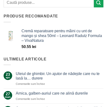
PRODUSE RECOMANDATE
Cremă reparatoare pentru mâini cu unt de
mango și shea 50ml – Leonard Radutz Formula
– VivaNatura
50.55
lei
ULTIMELE ARTICOLE
Uleiul de ghimbir. Un ajutor de nădejde care nu te
23
apr.
lasă la… durere
pentru
Comentariile sunt închise
Uleiul
de
Arnica, galben-auriul care ne alină durerile
27
ghimbir.
mart.
pentru
Comentariile sunt închise
Un
Arnica,
ajutor
galben-