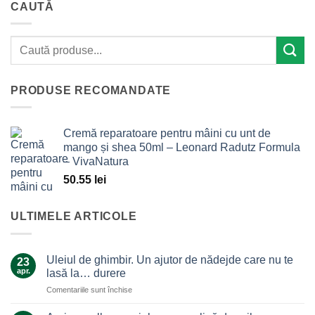
CAUTĂ
PRODUSE RECOMANDATE
Cremă reparatoare pentru mâini cu unt de
mango și shea 50ml – Leonard Radutz Formula
– VivaNatura
50.55
lei
ULTIMELE ARTICOLE
Uleiul de ghimbir. Un ajutor de nădejde care nu te
23
apr.
lasă la… durere
pentru
Comentariile sunt închise
Uleiul
de