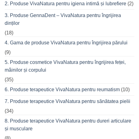
seară
2. Produse VivaNatura pentru igiena intimă și lubrefiere
(2)
cu
prietenii
în
3. Produse GennaDent – VivaNatura pentru îngrijirea
oraș
dinților
(18)
4. Gama de produse VivaNatura pentru îngrijirea părului
(9)
5. Produse cosmetice VivaNatura pentru îngrijirea feței,
mâinilor și corpului
(35)
6. Produse terapeutice VivaNatura pentru reumatism
(10)
7. Produse terapeutice VivaNatura pentru sănătatea pielii
(34)
8. Produse terapeutice VivaNatura pentru dureri articulare
și musculare
(8)