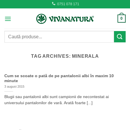
Skip
0751 078 171
to
content
0
Caută
după:
TAG ARCHIVES:
MINERALA
Cum se scoate o pată de pe pantalonii albi în maxim 10
minute
3 august 2015
Blugii sau pantalonii albi sunt campionii de necontestat ai
universului pantalonilor de vară. Arată foarte [...]