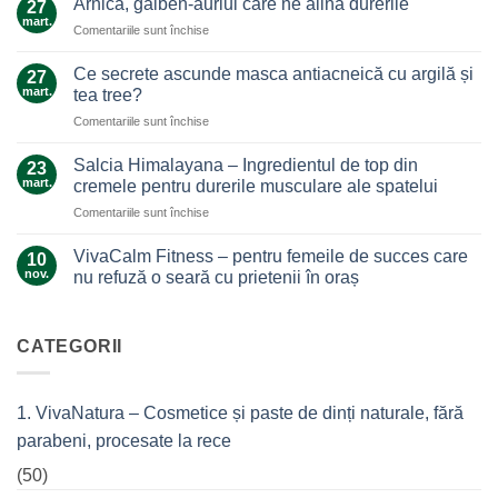
Arnica, galben-auriul care ne alină durerile
27
ghimbir.
mart.
pentru
Comentariile sunt închise
Un
Arnica,
ajutor
galben-
Ce secrete ascunde masca antiacneică cu argilă și
de
27
auriul
mart.
nădejde
tea tree?
care
care
pentru
Comentariile sunt închise
ne
nu
Ce
alină
te
secrete
durerile
Salcia Himalayana – Ingredientul de top din
23
lasă
ascunde
mart.
cremele pentru durerile musculare ale spatelui
la…
masca
durere
pentru
Comentariile sunt închise
antiacneică
Salcia
cu
Himalayana
argilă
VivaCalm Fitness – pentru femeile de succes care
10
–
și
nov.
nu refuză o seară cu prietenii în oraș
Ingredientul
tea
Niciun
de
tree?
comentariu
top
la
VivaCalm
CATEGORII
din
Fitness
cremele
–
pentru
pentru
femeile
durerile
1. VivaNatura – Cosmetice și paste de dinți naturale, fără
de
musculare
succes
ale
parabeni, procesate la rece
care
spatelui
nu
refuză
(50)
o