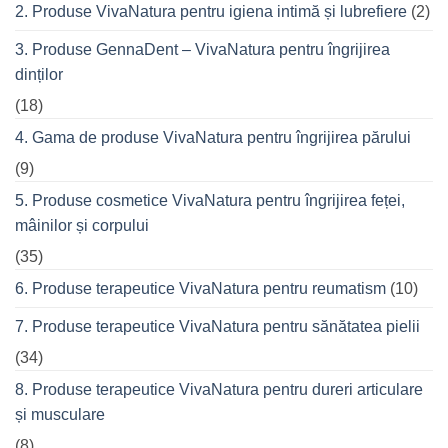
seară
2. Produse VivaNatura pentru igiena intimă și lubrefiere
(2)
cu
prietenii
în
3. Produse GennaDent – VivaNatura pentru îngrijirea
oraș
dinților
(18)
4. Gama de produse VivaNatura pentru îngrijirea părului
(9)
5. Produse cosmetice VivaNatura pentru îngrijirea feței,
mâinilor și corpului
(35)
6. Produse terapeutice VivaNatura pentru reumatism
(10)
7. Produse terapeutice VivaNatura pentru sănătatea pielii
(34)
8. Produse terapeutice VivaNatura pentru dureri articulare
și musculare
(8)