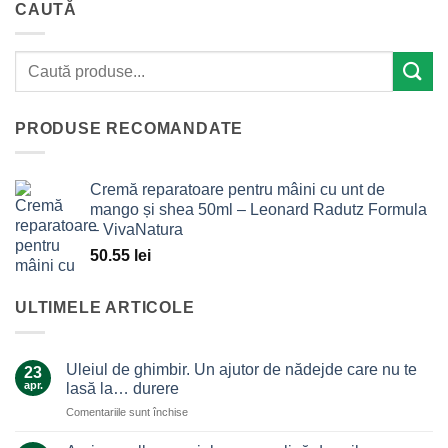
CAUTĂ
PRODUSE RECOMANDATE
Cremă reparatoare pentru mâini cu unt de
mango și shea 50ml – Leonard Radutz Formula
– VivaNatura
50.55
lei
ULTIMELE ARTICOLE
Uleiul de ghimbir. Un ajutor de nădejde care nu te
23
apr.
lasă la… durere
pentru
Comentariile sunt închise
Uleiul
de