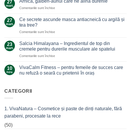
Arnica, galben-auriul care ne alină durerile
27
ghimbir.
mart.
pentru
Comentariile sunt închise
Un
Arnica,
ajutor
galben-
Ce secrete ascunde masca antiacneică cu argilă și
de
27
auriul
mart.
nădejde
tea tree?
care
care
pentru
Comentariile sunt închise
ne
nu
Ce
alină
te
secrete
durerile
Salcia Himalayana – Ingredientul de top din
23
lasă
ascunde
mart.
cremele pentru durerile musculare ale spatelui
la…
masca
durere
pentru
Comentariile sunt închise
antiacneică
Salcia
cu
Himalayana
argilă
VivaCalm Fitness – pentru femeile de succes care
10
–
și
nov.
nu refuză o seară cu prietenii în oraș
Ingredientul
tea
Niciun
de
tree?
comentariu
top
la
VivaCalm
CATEGORII
din
Fitness
cremele
–
pentru
pentru
femeile
durerile
1. VivaNatura – Cosmetice și paste de dinți naturale, fără
de
musculare
succes
ale
parabeni, procesate la rece
care
spatelui
nu
refuză
(50)
o