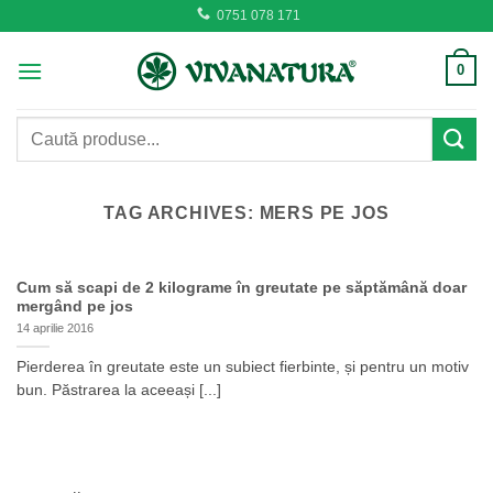
Skip
0751 078 171
to
content
0
Caută
după:
TAG ARCHIVES:
MERS PE JOS
Cum să scapi de 2 kilograme în greutate pe săptămână doar
mergând pe jos
14 aprilie 2016
Pierderea în greutate este un subiect fierbinte, și pentru un motiv
bun. Păstrarea la aceeași [...]