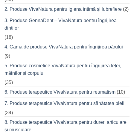
o
seară
2. Produse VivaNatura pentru igiena intimă și lubrefiere
(2)
cu
prietenii
în
3. Produse GennaDent – VivaNatura pentru îngrijirea
oraș
dinților
(18)
4. Gama de produse VivaNatura pentru îngrijirea părului
(9)
5. Produse cosmetice VivaNatura pentru îngrijirea feței,
mâinilor și corpului
(35)
6. Produse terapeutice VivaNatura pentru reumatism
(10)
7. Produse terapeutice VivaNatura pentru sănătatea pielii
(34)
8. Produse terapeutice VivaNatura pentru dureri articulare
și musculare