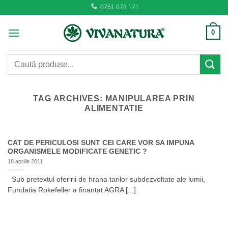
Skip
0751 078 171
to
content
0
Caută
după:
TAG ARCHIVES:
MANIPULAREA PRIN
ALIMENTATIE
CAT DE PERICULOSI SUNT CEI CARE VOR SA IMPUNA
ORGANISMELE MODIFICATE GENETIC ?
18 aprilie 2011
Sub pretextul oferirii de hrana tarilor subdezvoltate ale lumii,
Fundatia Rokefeller a finantat AGRA [...]