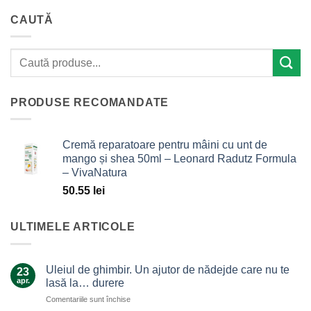
CAUTĂ
PRODUSE RECOMANDATE
Cremă reparatoare pentru mâini cu unt de
mango și shea 50ml – Leonard Radutz Formula
– VivaNatura
50.55
lei
ULTIMELE ARTICOLE
Uleiul de ghimbir. Un ajutor de nădejde care nu te
23
apr.
lasă la… durere
pentru
Comentariile sunt închise
Uleiul