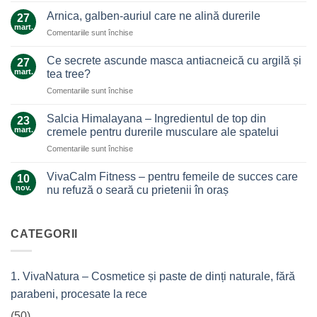
de
Arnica, galben-auriul care ne alină durerile
27
ghimbir.
mart.
pentru
Comentariile sunt închise
Un
Arnica,
ajutor
galben-
Ce secrete ascunde masca antiacneică cu argilă și
de
27
auriul
mart.
nădejde
tea tree?
care
care
pentru
Comentariile sunt închise
ne
nu
Ce
alină
te
secrete
durerile
Salcia Himalayana – Ingredientul de top din
23
lasă
ascunde
mart.
cremele pentru durerile musculare ale spatelui
la…
masca
durere
pentru
Comentariile sunt închise
antiacneică
Salcia
cu
Himalayana
argilă
VivaCalm Fitness – pentru femeile de succes care
10
–
și
nov.
nu refuză o seară cu prietenii în oraș
Ingredientul
tea
Niciun
de
tree?
comentariu
top
la
VivaCalm
CATEGORII
din
Fitness
cremele
–
pentru
pentru
femeile
durerile
1. VivaNatura – Cosmetice și paste de dinți naturale, fără
de
musculare
succes
ale
parabeni, procesate la rece
care
spatelui
nu
refuză
(50)