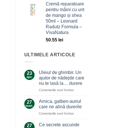
Cremă reparatoare
pentru mâini cu unt
de mango și shea
50ml – Leonard
Radutz Formula –
VivaNatura
50.55
lei
ULTIMELE ARTICOLE
Uleiul de ghimbir. Un
23
apr.
ajutor de nădejde care
nu te lasă la… durere
pentru
Comentariile sunt închise
Uleiul
de
Arnica, galben-auriul
27
ghimbir.
mart.
care ne alină durerile
Un
pentru
Comentariile sunt închise
ajutor
Arnica,
de
galben-
nădejde
Ce secrete ascunde
27
auriul