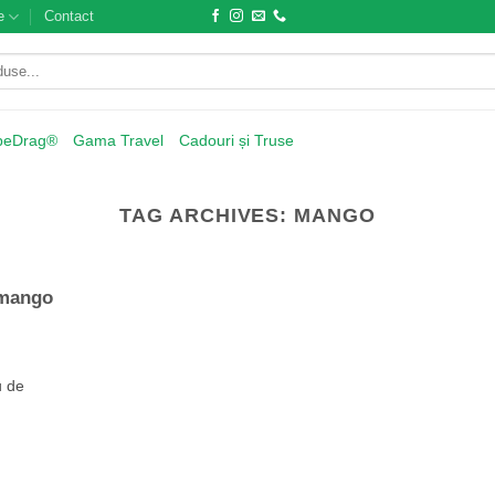
e
Contact
beDrag®
Gama Travel
Cadouri și Truse
TAG ARCHIVES:
MANGO
e mango
u de