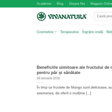
Skip
Academie
Blog
Despre Noi
Magazin Onlin
to
Caută
content
după:
Cosmetice
Terapeutice
Îngrijire orală
Be
Beneficiile uimitoare ale fructului d
pentru păr și sănătate
28 ianuarie 2016
În timp ce fructele de Mango sunt delicioase, a
asemenea, de oferit o mulțime [...]