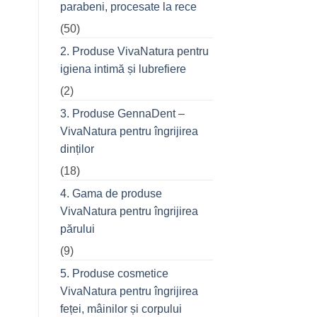
parabeni, procesate la rece
refuză
o
(50)
seară
cu
prietenii
2. Produse VivaNatura pentru
în
oraș
igiena intimă și lubrefiere
(2)
3. Produse GennaDent –
VivaNatura pentru îngrijirea
dinților
(18)
4. Gama de produse
VivaNatura pentru îngrijirea
părului
(9)
5. Produse cosmetice
VivaNatura pentru îngrijirea
feței, mâinilor și corpului