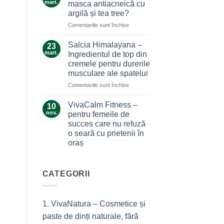
care
mart.
masca antiacneică cu
care
nu
argilă și tea tree?
ne
te
pentru
Comentariile sunt închise
alină
lasă
Ce
durerile
la…
secrete
Salcia Himalayana –
durere
23
ascunde
mart.
Ingredientul de top din
masca
cremele pentru durerile
antiacneică
musculare ale spatelui
cu
argilă
pentru
Comentariile sunt închise
și
Salcia
tea
Himalayana
VivaCalm Fitness –
10
tree?
–
nov.
pentru femeile de
Ingredientul
succes care nu refuză
de
o seară cu prietenii în
top
oraș
din
cremele
Niciun
comentariu
pentru
la
durerile
VivaCalm
CATEGORII
musculare
Fitness
–
ale
pentru
spatelui
femeile
1. VivaNatura – Cosmetice și
de
succes
paste de dinți naturale, fără
care
nu