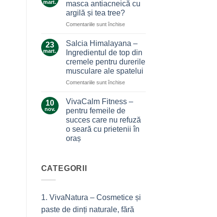
care
mart.
masca antiacneică cu
care
nu
argilă și tea tree?
ne
te
pentru
Comentariile sunt închise
alină
lasă
Ce
durerile
la…
secrete
Salcia Himalayana –
durere
23
ascunde
mart.
Ingredientul de top din
masca
cremele pentru durerile
antiacneică
musculare ale spatelui
cu
argilă
pentru
Comentariile sunt închise
și
Salcia
tea
Himalayana
VivaCalm Fitness –
10
tree?
–
nov.
pentru femeile de
Ingredientul
succes care nu refuză
de
o seară cu prietenii în
top
oraș
din
cremele
Niciun
comentariu
pentru
la
durerile
VivaCalm
CATEGORII
musculare
Fitness
–
ale
pentru
spatelui
femeile
1. VivaNatura – Cosmetice și
de
succes
paste de dinți naturale, fără
care
nu