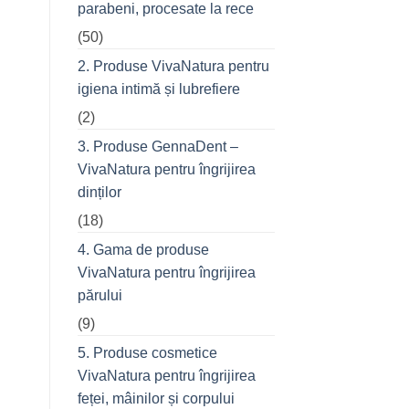
parabeni, procesate la rece
refuză
o
(50)
seară
cu
prietenii
2. Produse VivaNatura pentru
în
oraș
igiena intimă și lubrefiere
(2)
3. Produse GennaDent –
VivaNatura pentru îngrijirea
dinților
(18)
4. Gama de produse
VivaNatura pentru îngrijirea
părului
(9)
5. Produse cosmetice
VivaNatura pentru îngrijirea
feței, mâinilor și corpului