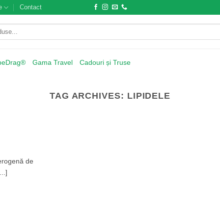
e
Contact
beDrag®
Gama Travel
Cadouri și Truse
TAG ARCHIVES:
LIPIDELE
eterogenă de
..]