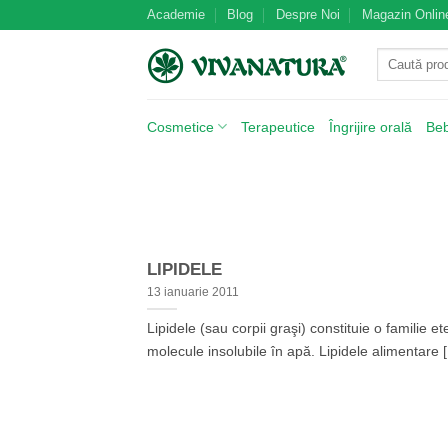
Skip
Academie
Blog
Despre Noi
Magazin Onlin
to
Caută
content
după:
Cosmetice
Terapeutice
Îngrijire orală
Be
LIPIDELE
13 ianuarie 2011
Lipidele (sau corpii graşi) constituie o familie 
molecule insolubile în apă. Lipidele alimentare [.