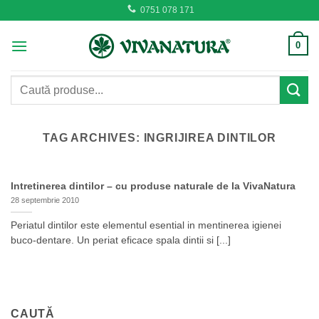
Skip
0751 078 171
to
content
0
Caută
după:
TAG ARCHIVES:
INGRIJIREA DINTILOR
Intretinerea dintilor – cu produse naturale de la VivaNatura
28 septembrie 2010
Periatul dintilor este elementul esential in mentinerea igienei
buco-dentare. Un periat eficace spala dintii si [...]
CAUTĂ