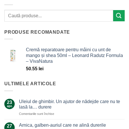
PRODUSE RECOMANDATE
Cremă reparatoare pentru mâini cu unt de
mango și shea 50ml – Leonard Radutz Formula
– VivaNatura
50.55
lei
ULTIMELE ARTICOLE
Uleiul de ghimbir. Un ajutor de nădejde care nu te
23
apr.
lasă la… durere
pentru
Comentariile sunt închise
Uleiul
de
Arnica, galben-auriul care ne alină durerile
27
ghimbir.