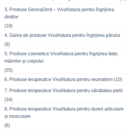
prietenii
în
3. Produse GennaDent – VivaNatura pentru îngrijirea
oraș
dinților
(18)
4. Gama de produse VivaNatura pentru îngrijirea părului
(9)
5. Produse cosmetice VivaNatura pentru îngrijirea feței,
mâinilor și corpului
(35)
6. Produse terapeutice VivaNatura pentru reumatism
(10)
7. Produse terapeutice VivaNatura pentru sănătatea pielii
(34)
8. Produse terapeutice VivaNatura pentru dureri articulare
și musculare
(8)