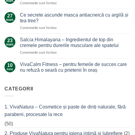
mart.
pentru
Comentariile sunt închise
Un
Arnica,
ajutor
galben-
Ce secrete ascunde masca antiacneică cu argilă și
de
27
auriul
mart.
nădejde
tea tree?
care
care
pentru
Comentariile sunt închise
ne
nu
Ce
alină
te
secrete
durerile
Salcia Himalayana – Ingredientul de top din
23
lasă
ascunde
mart.
cremele pentru durerile musculare ale spatelui
la…
masca
durere
pentru
Comentariile sunt închise
antiacneică
Salcia
cu
Himalayana
argilă
VivaCalm Fitness – pentru femeile de succes care
10
–
și
nov.
nu refuză o seară cu prietenii în oraș
Ingredientul
tea
Niciun
de
tree?
comentariu
top
la
VivaCalm
CATEGORII
din
Fitness
cremele
–
pentru
pentru
femeile
durerile
1. VivaNatura – Cosmetice și paste de dinți naturale, fără
de
musculare
succes
ale
parabeni, procesate la rece
care
spatelui
nu
refuză
(50)
o
seară
2. Produse VivaNatura pentru igiena intimă și lubrefiere
(2)
cu