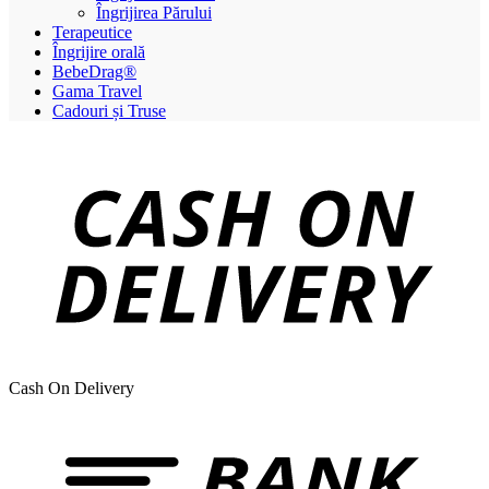
Îngrijirea Părului
Terapeutice
Îngrijire orală
BebeDrag®
Gama Travel
Cadouri și Truse
Cash On Delivery