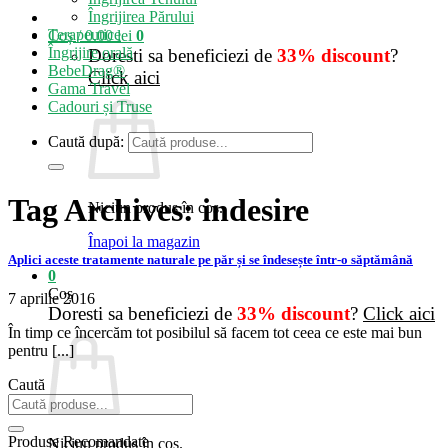
Îngrijirea Părului
Terapeutice
Coș /
0.00
lei
0
Îngrijire orală
Doresti sa beneficiezi de
33% discount
?
BebeDrag®
Click aici
Gama Travel
Cadouri și Truse
Caută după:
Tag Archives:
indesire
Niciun produs în coș.
Înapoi la magazin
Aplici aceste tratamente naturale pe păr și se îndesește într-o săptămână
0
Coș
7 aprilie 2016
Doresti sa beneficiezi de
33% discount
?
Click aici
În timp ce încercăm tot posibilul să facem tot ceea ce este mai bun
pentru [...]
Caută
Produse Recomandate
Niciun produs în coș.