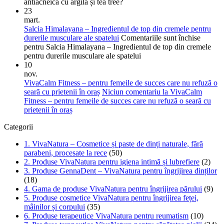
antiacneică cu argilă și tea tree?
23
mart.
Salcia Himalayana – Ingredientul de top din cremele pentru
durerile musculare ale spatelui
Comentariile sunt închise
pentru Salcia Himalayana – Ingredientul de top din cremele
pentru durerile musculare ale spatelui
10
nov.
VivaCalm Fitness – pentru femeile de succes care nu refuză o
seară cu prietenii în oraș
Niciun comentariu
la VivaCalm
Fitness – pentru femeile de succes care nu refuză o seară cu
prietenii în oraș
Categorii
1. VivaNatura – Cosmetice și paste de dinți naturale, fără
parabeni, procesate la rece
(50)
2. Produse VivaNatura pentru igiena intimă și lubrefiere
(2)
3. Produse GennaDent – VivaNatura pentru îngrijirea dinților
(18)
4. Gama de produse VivaNatura pentru îngrijirea părului
(9)
5. Produse cosmetice VivaNatura pentru îngrijirea feței,
mâinilor și corpului
(35)
6. Produse terapeutice VivaNatura pentru reumatism
(10)