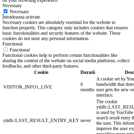
on your browsing experience.
Necessary
Necessary
Întotdeauna activate
Necessary cookies are absolutely essential for the website to
function properly. This category only includes cookies that ensures
basic functionalities and security features of the website. These
cookies do not store any personal information.
Functional
Functional
Functional cookies help to perform certain functionalities like
sharing the content of the website on social media platforms, collect
feedbacks, and other third-party features.
Cookie
Durată
Desc
A cookie set by Yo
6
bandwidth that dete
VISITOR_INFO1_LIVE
months
user gets the new or
interface.
The cookie
ytidb::LAST_R
is used by YouTube t
search result entry 
ytidb::LAST_RESULT_ENTRY_KEY
never
the user. This infor
improve the user ex
providing more relev