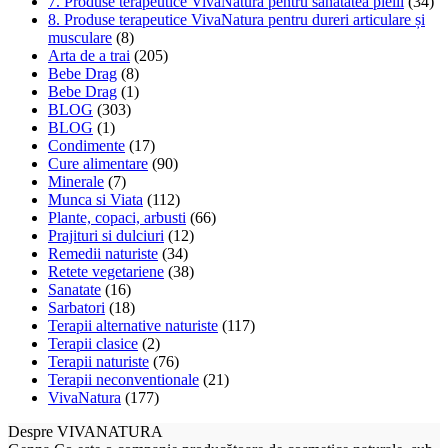
7. Produse terapeutice VivaNatura pentru sănătatea pielii
(34)
8. Produse terapeutice VivaNatura pentru dureri articulare și
musculare
(8)
Arta de a trai
(205)
Bebe Drag
(8)
Bebe Drag
(1)
BLOG
(303)
BLOG
(1)
Condimente
(17)
Cure alimentare
(90)
Minerale
(7)
Munca si Viata
(112)
Plante, copaci, arbusti
(66)
Prajituri si dulciuri
(12)
Remedii naturiste
(34)
Retete vegetariene
(38)
Sanatate
(16)
Sarbatori
(18)
Terapii alternative naturiste
(117)
Terapii clasice
(2)
Terapii naturiste
(76)
Terapii neconventionale
(21)
VivaNatura
(177)
Despre VIVANATURA