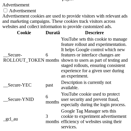
Advertisement
Advertisement
Advertisement cookies are used to provide visitors with relevant ads
and marketing campaigns. These cookies track visitors across
websites and collect information to provide customized ads.
Cookie
Durată
Descriere
YouTube sets this cookie to manage
feature rollout and experimentation.
It helps Google control which new
__Secure-
6
features or interface changes are
ROLLOUT_TOKEN
months
shown to users as part of testing and
staged rollouts, ensuring consistent
experience for a given user during
an experiment.
Description is currently not
__Secure-YEC
past
available.
YouTube cookie used to protect
6
__Secure-YNID
user security and prevent fraud,
months
especially during the login process.
Google Tag Manager sets this
3
cookie to experiment advertisement
_gcl_au
months
efficiency of websites using their
services.