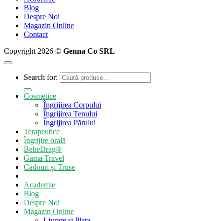
Blog
Despre Noi
Magazin Online
Contact
Copyright 2026 ©
Genna Co SRL
Search for:
Cosmetice
Îngrijirea Corpului
Îngrijirea Tenului
Îngrijirea Părului
Terapeutice
Îngrijire orală
BebeDrag®
Gama Travel
Cadouri și Truse
Academie
Blog
Despre Noi
Magazin Online
Livrare si Plata