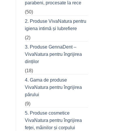
parabeni, procesate la rece
refuză
o
(50)
seară
cu
prietenii
2. Produse VivaNatura pentru
în
oraș
igiena intimă și lubrefiere
(2)
3. Produse GennaDent –
VivaNatura pentru îngrijirea
dinților
(18)
4. Gama de produse
VivaNatura pentru îngrijirea
părului
(9)
5. Produse cosmetice
VivaNatura pentru îngrijirea
feței, mâinilor și corpului