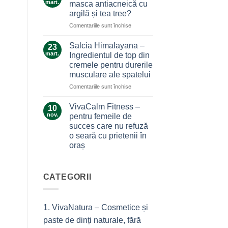
care
mart.
masca antiacneică cu
care
nu
argilă și tea tree?
ne
te
pentru
Comentariile sunt închise
alină
lasă
Ce
durerile
la…
secrete
Salcia Himalayana –
durere
23
ascunde
mart.
Ingredientul de top din
masca
cremele pentru durerile
antiacneică
musculare ale spatelui
cu
argilă
pentru
Comentariile sunt închise
și
Salcia
tea
Himalayana
VivaCalm Fitness –
10
tree?
–
nov.
pentru femeile de
Ingredientul
succes care nu refuză
de
o seară cu prietenii în
top
oraș
din
cremele
Niciun
comentariu
pentru
la
durerile
VivaCalm
CATEGORII
musculare
Fitness
–
ale
pentru
spatelui
femeile
1. VivaNatura – Cosmetice și
de
succes
paste de dinți naturale, fără
care
nu