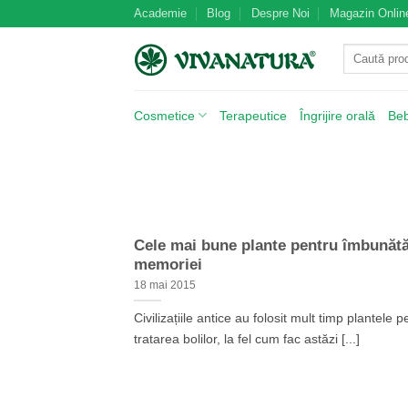
Skip
Academie
Blog
Despre Noi
Magazin Onlin
to
Caută
content
după:
Cosmetice
Terapeutice
Îngrijire orală
Be
Cele mai bune plante pentru îmbunătă
memoriei
18 mai 2015
Civilizațiile antice au folosit mult timp plantele p
tratarea bolilor, la fel cum fac astăzi [...]