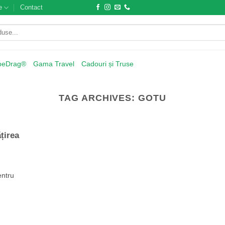
e
Contact
beDrag®
Gama Travel
Cadouri și Truse
TAG ARCHIVES:
GOTU
țirea
entru