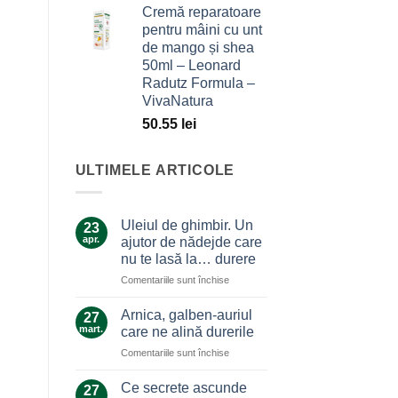
Cremă reparatoare
pentru mâini cu unt
de mango și shea
50ml – Leonard
Radutz Formula –
VivaNatura
50.55
lei
ULTIMELE ARTICOLE
Uleiul de ghimbir. Un
23
apr.
ajutor de nădejde care
nu te lasă la… durere
pentru
Comentariile sunt închise
Uleiul
de
Arnica, galben-auriul
27
ghimbir.
mart.
care ne alină durerile
Un
pentru
Comentariile sunt închise
ajutor
Arnica,
de
galben-
nădejde
Ce secrete ascunde
27
auriul