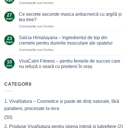
mart.
pentru
Comentariile sunt închise
Un
Arnica,
ajutor
galben-
Ce secrete ascunde masca antiacneică cu argilă și
de
27
auriul
mart.
nădejde
tea tree?
care
care
pentru
Comentariile sunt închise
ne
nu
Ce
alină
te
secrete
durerile
Salcia Himalayana – Ingredientul de top din
23
lasă
ascunde
mart.
cremele pentru durerile musculare ale spatelui
la…
masca
durere
pentru
Comentariile sunt închise
antiacneică
Salcia
cu
Himalayana
argilă
VivaCalm Fitness – pentru femeile de succes care
10
–
și
nov.
nu refuză o seară cu prietenii în oraș
Ingredientul
tea
Niciun
de
tree?
comentariu
top
la
VivaCalm
CATEGORII
din
Fitness
cremele
–
pentru
pentru
femeile
durerile
1. VivaNatura – Cosmetice și paste de dinți naturale, fără
de
musculare
succes
ale
parabeni, procesate la rece
care
spatelui
nu
refuză
(50)
o
seară
2. Produse VivaNatura pentru igiena intimă și lubrefiere
(2)
cu