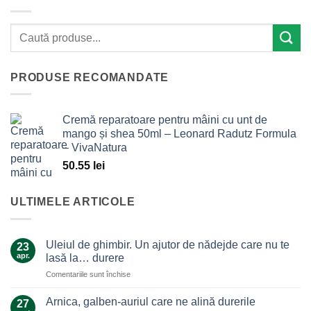
PRODUSE RECOMANDATE
Cremă reparatoare pentru mâini cu unt de
mango și shea 50ml – Leonard Radutz Formula
– VivaNatura
50.55
lei
ULTIMELE ARTICOLE
Uleiul de ghimbir. Un ajutor de nădejde care nu te
23
apr.
lasă la… durere
pentru
Comentariile sunt închise
Uleiul
de
Arnica, galben-auriul care ne alină durerile
27
ghimbir.