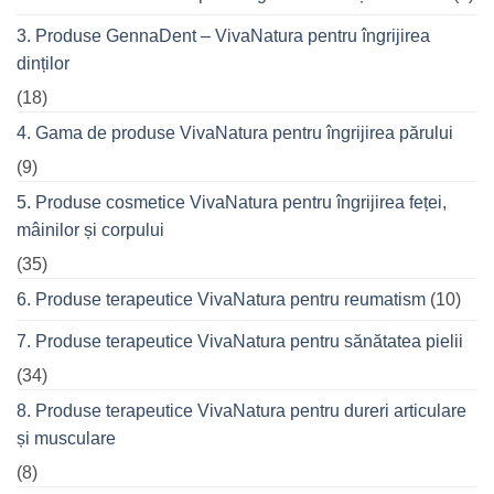
prietenii
în
3. Produse GennaDent – VivaNatura pentru îngrijirea
oraș
dinților
(18)
4. Gama de produse VivaNatura pentru îngrijirea părului
(9)
5. Produse cosmetice VivaNatura pentru îngrijirea feței,
mâinilor și corpului
(35)
6. Produse terapeutice VivaNatura pentru reumatism
(10)
7. Produse terapeutice VivaNatura pentru sănătatea pielii
(34)
8. Produse terapeutice VivaNatura pentru dureri articulare
și musculare
(8)