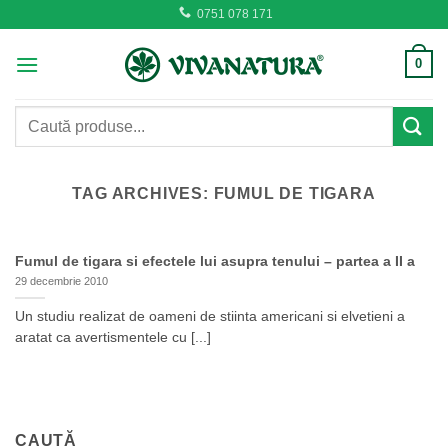
Skip
0751 078 171
to
content
0
Caută
după:
TAG ARCHIVES:
FUMUL DE TIGARA
Fumul de tigara si efectele lui asupra tenului – partea a II a
29 decembrie 2010
Un studiu realizat de oameni de stiinta americani si elvetieni a
aratat ca avertismentele cu [...]
CAUTĂ