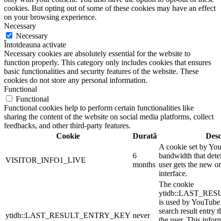
cookies. But opting out of some of these cookies may have an effect
on your browsing experience.
Necessary
Necessary
Întotdeauna activate
Necessary cookies are absolutely essential for the website to
function properly. This category only includes cookies that ensures
basic functionalities and security features of the website. These
cookies do not store any personal information.
Functional
Functional
Functional cookies help to perform certain functionalities like
sharing the content of the website on social media platforms, collect
feedbacks, and other third-party features.
Cookie
Durată
Desc
A cookie set by Yo
6
bandwidth that dete
VISITOR_INFO1_LIVE
months
user gets the new or
interface.
The cookie
ytidb::LAST_R
is used by YouTube t
search result entry 
ytidb::LAST_RESULT_ENTRY_KEY
never
the user. This infor