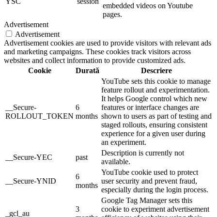
YSC
session
embedded videos on Youtube
pages.
Advertisement
Advertisement
Advertisement cookies are used to provide visitors with relevant ads
and marketing campaigns. These cookies track visitors across
websites and collect information to provide customized ads.
Cookie
Durată
Descriere
YouTube sets this cookie to manage
feature rollout and experimentation.
It helps Google control which new
__Secure-
6
features or interface changes are
ROLLOUT_TOKEN
months
shown to users as part of testing and
staged rollouts, ensuring consistent
experience for a given user during
an experiment.
Description is currently not
__Secure-YEC
past
available.
YouTube cookie used to protect
6
__Secure-YNID
user security and prevent fraud,
months
especially during the login process.
Google Tag Manager sets this
3
cookie to experiment advertisement
_gcl_au