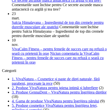
Ce secrete ascunde masca antiacneică cu argilă și tea tree?
Comentariile sunt închise
pentru Ce secrete ascunde masca
antiacneică cu argilă și tea tree?
23
mart.
Salcia Himalayana – Ingredientul de top din cremele pentru
durerile musculare ale spatelui
Comentariile sunt închise
pentru Salcia Himalayana – Ingredientul de top din cremele
pentru durerile musculare ale spatelui
10
nov.
VivaCalm Fitness – pentru femeile de succes care nu refuză o
seară cu prietenii în oraș
Niciun comentariu
la VivaCalm
Fitness – pentru femeile de succes care nu refuză o seară cu
prietenii în oraș
Categorii
1. VivaNatura – Cosmetice și paste de dinți naturale, fără
parabeni, procesate la rece
(50)
2. Produse VivaNatura pentru igiena intimă și lubrefiere
(2)
3. Produse GennaDent – VivaNatura pentru îngrijirea dinților
(18)
4. Gama de produse VivaNatura pentru îngrijirea părului
(9)
5. Produse cosmetice VivaNatura pentru îngrijirea feței,
mâinilor și corpului
(35)