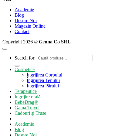
Academie
Blog
Despre Noi
Magazin Online
Contact
Copyright 2026 ©
Genna Co SRL
Search for:
Cosmetice
Îngrijirea Corpului
Îngrijirea Tenului
Îngrijirea Părului
Terapeutice
Îngrijire orală
BebeDrag®
Gama Travel
Cadouri și Truse
Academie
Blog
Despre Noi