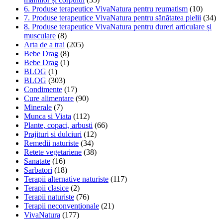
6. Produse terapeutice VivaNatura pentru reumatism
(10)
7. Produse terapeutice VivaNatura pentru sănătatea pielii
(34)
8. Produse terapeutice VivaNatura pentru dureri articulare și
musculare
(8)
Arta de a trai
(205)
Bebe Drag
(8)
Bebe Drag
(1)
BLOG
(1)
BLOG
(303)
Condimente
(17)
Cure alimentare
(90)
Minerale
(7)
Munca si Viata
(112)
Plante, copaci, arbusti
(66)
Prajituri si dulciuri
(12)
Remedii naturiste
(34)
Retete vegetariene
(38)
Sanatate
(16)
Sarbatori
(18)
Terapii alternative naturiste
(117)
Terapii clasice
(2)
Terapii naturiste
(76)
Terapii neconventionale
(21)
VivaNatura
(177)