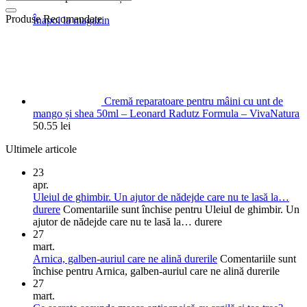
Produse Recomandate
Înapoi la magazin
Cremă reparatoare pentru mâini cu unt de
mango și shea 50ml – Leonard Radutz Formula – VivaNatura
50.55
lei
Ultimele articole
23
apr.
Uleiul de ghimbir. Un ajutor de nădejde care nu te lasă la…
durere
Comentariile sunt închise
pentru Uleiul de ghimbir. Un
ajutor de nădejde care nu te lasă la… durere
27
mart.
Arnica, galben-auriul care ne alină durerile
Comentariile sunt
închise
pentru Arnica, galben-auriul care ne alină durerile
27
mart.