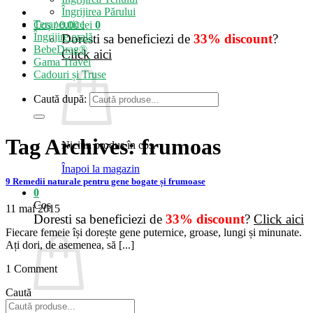
Îngrijirea Părului
Terapeutice
Coș /
0.00
lei
0
Îngrijire orală
Doresti sa beneficiezi de
33% discount
?
BebeDrag®
Click aici
Gama Travel
Cadouri și Truse
Caută după:
Tag Archives:
frumoas
Niciun produs în coș.
Înapoi la magazin
9 Remedii naturale pentru gene bogate și frumoase
0
Coș
11 mai 2015
Doresti sa beneficiezi de
33% discount
?
Click aici
Fiecare femeie își dorește gene puternice, groase, lungi și minunate.
Ați dori, de asemenea, să [...]
1 Comment
Caută
Niciun produs în coș.