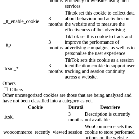
months
efficiency of websites using their
services.
Tiktok set this cookie to collect data
3
about behaviour and activities on
_tt_enable_cookie
months
the website and to measure the
effectiveness of the advertising.
TikTok set this cookie to track and
3
improve the performance of
_ttp
months
advertising campaigns, as well as to
personalise the user experience.
TikTok sets this cookie as a session
3
identification cookie to support user
ttcsid_*
months
tracking and session continuity
across a website.
Others
Others
Other uncategorized cookies are those that are being analyzed and
have not been classified into a category as yet.
Cookie
Durată
Descriere
3
Description is currently
ttcsid
months
not available.
WooCommerce sets this
woocommerce_recently_viewed
session
cookie to store performed
actions on the website.