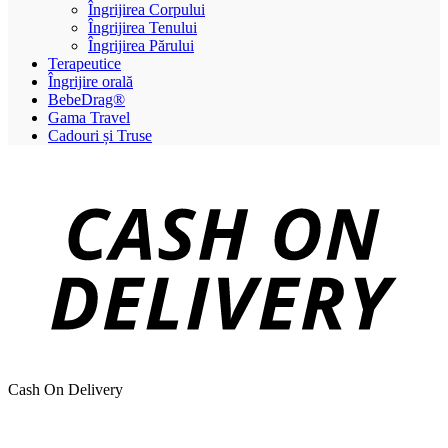
Îngrijirea Corpului
Îngrijirea Tenului
Îngrijirea Părului
Terapeutice
Îngrijire orală
BebeDrag®
Gama Travel
Cadouri și Truse
Cash On Delivery