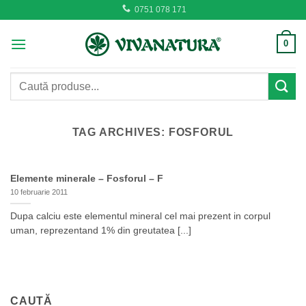
Skip
0751 078 171
to
content
0
Caută
după:
TAG ARCHIVES:
FOSFORUL
Elemente minerale – Fosforul – F
10 februarie 2011
Dupa calciu este elementul mineral cel mai prezent in corpul
uman, reprezentand 1% din greutatea [...]
CAUTĂ