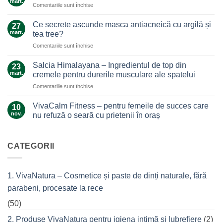
mart.
pentru
Comentariile sunt închise
Un
Arnica,
ajutor
galben-
Ce secrete ascunde masca antiacneică cu argilă și
de
27
auriul
mart.
nădejde
tea tree?
care
care
pentru
Comentariile sunt închise
ne
nu
Ce
alină
te
secrete
durerile
Salcia Himalayana – Ingredientul de top din
23
lasă
ascunde
mart.
cremele pentru durerile musculare ale spatelui
la…
masca
durere
pentru
Comentariile sunt închise
antiacneică
Salcia
cu
Himalayana
argilă
VivaCalm Fitness – pentru femeile de succes care
10
–
și
nov.
nu refuză o seară cu prietenii în oraș
Ingredientul
tea
Niciun
de
tree?
comentariu
top
la
VivaCalm
CATEGORII
din
Fitness
cremele
–
pentru
pentru
femeile
durerile
1. VivaNatura – Cosmetice și paste de dinți naturale, fără
de
musculare
succes
ale
parabeni, procesate la rece
care
spatelui
nu
refuză
(50)
o
seară
2. Produse VivaNatura pentru igiena intimă și lubrefiere
(2)
cu