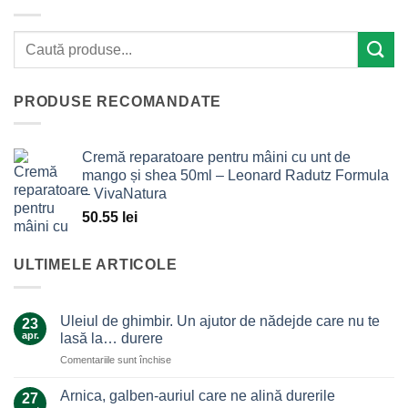
PRODUSE RECOMANDATE
Cremă reparatoare pentru mâini cu unt de
mango și shea 50ml – Leonard Radutz Formula
– VivaNatura
50.55
lei
ULTIMELE ARTICOLE
Uleiul de ghimbir. Un ajutor de nădejde care nu te
23
apr.
lasă la… durere
pentru
Comentariile sunt închise
Uleiul
de
Arnica, galben-auriul care ne alină durerile
27
ghimbir.