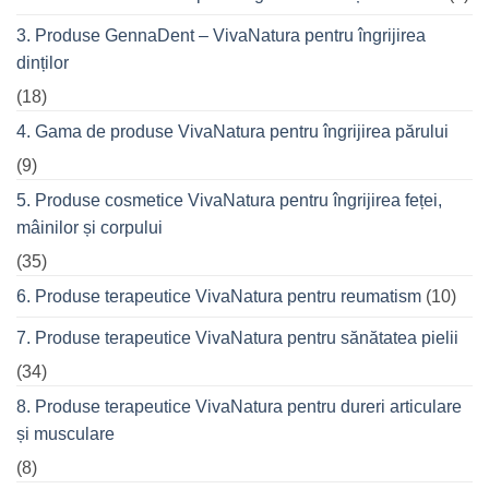
prietenii
în
3. Produse GennaDent – VivaNatura pentru îngrijirea
oraș
dinților
(18)
4. Gama de produse VivaNatura pentru îngrijirea părului
(9)
5. Produse cosmetice VivaNatura pentru îngrijirea feței,
mâinilor și corpului
(35)
6. Produse terapeutice VivaNatura pentru reumatism
(10)
7. Produse terapeutice VivaNatura pentru sănătatea pielii
(34)
8. Produse terapeutice VivaNatura pentru dureri articulare
și musculare
(8)