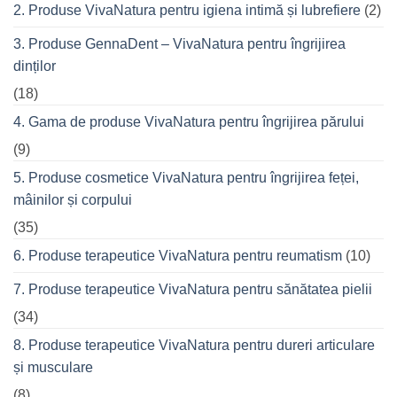
seară
2. Produse VivaNatura pentru igiena intimă și lubrefiere
(2)
cu
prietenii
în
3. Produse GennaDent – VivaNatura pentru îngrijirea
oraș
dinților
(18)
4. Gama de produse VivaNatura pentru îngrijirea părului
(9)
5. Produse cosmetice VivaNatura pentru îngrijirea feței,
mâinilor și corpului
(35)
6. Produse terapeutice VivaNatura pentru reumatism
(10)
7. Produse terapeutice VivaNatura pentru sănătatea pielii
(34)
8. Produse terapeutice VivaNatura pentru dureri articulare
și musculare
(8)