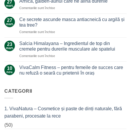
Arnica, galben-auriul care ne alină durerile
27
ghimbir.
mart.
pentru
Comentariile sunt închise
Un
Arnica,
ajutor
galben-
Ce secrete ascunde masca antiacneică cu argilă și
de
27
auriul
mart.
nădejde
tea tree?
care
care
pentru
Comentariile sunt închise
ne
nu
Ce
alină
te
secrete
durerile
Salcia Himalayana – Ingredientul de top din
23
lasă
ascunde
mart.
cremele pentru durerile musculare ale spatelui
la…
masca
durere
pentru
Comentariile sunt închise
antiacneică
Salcia
cu
Himalayana
argilă
VivaCalm Fitness – pentru femeile de succes care
10
–
și
nov.
nu refuză o seară cu prietenii în oraș
Ingredientul
tea
Niciun
de
tree?
comentariu
top
la
VivaCalm
CATEGORII
din
Fitness
cremele
–
pentru
pentru
femeile
durerile
1. VivaNatura – Cosmetice și paste de dinți naturale, fără
de
musculare
succes
ale
parabeni, procesate la rece
care
spatelui
nu
refuză
(50)
o