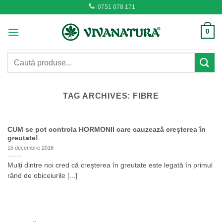
Skip
0751 078 171
to
content
0
Caută
după:
TAG ARCHIVES:
FIBRE
CUM se pot controla HORMONII care cauzează creșterea în
greutate!
15 decembrie 2016
Mulți dintre noi cred că creșterea în greutate este legată în primul
rând de obiceiurile [...]