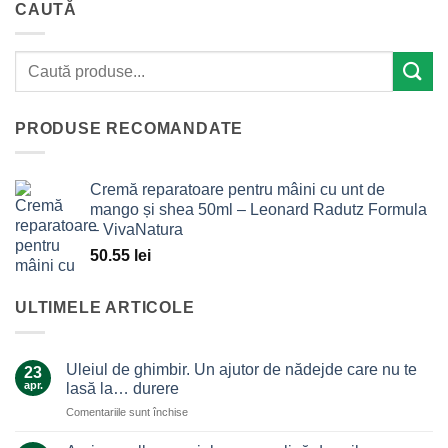
CAUTĂ
PRODUSE RECOMANDATE
Cremă reparatoare pentru mâini cu unt de
mango și shea 50ml – Leonard Radutz Formula
– VivaNatura
50.55
lei
ULTIMELE ARTICOLE
Uleiul de ghimbir. Un ajutor de nădejde care nu te
23
apr.
lasă la… durere
pentru
Comentariile sunt închise
Uleiul
de