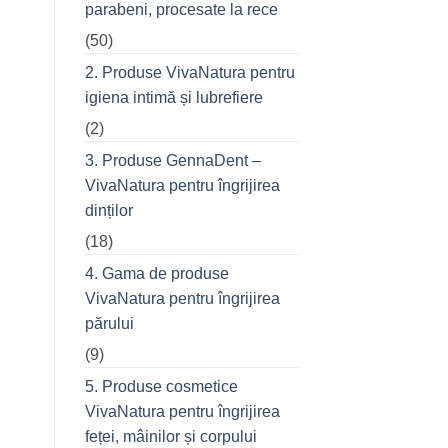
parabeni, procesate la rece
refuză
o
(50)
seară
cu
prietenii
2. Produse VivaNatura pentru
în
oraș
igiena intimă și lubrefiere
(2)
3. Produse GennaDent –
VivaNatura pentru îngrijirea
dinților
(18)
4. Gama de produse
VivaNatura pentru îngrijirea
părului
(9)
5. Produse cosmetice
VivaNatura pentru îngrijirea
feței, mâinilor și corpului