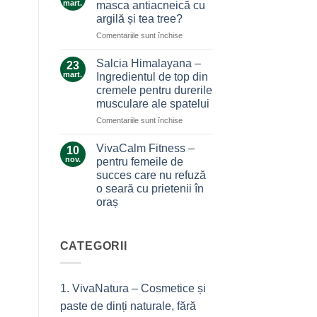
care
mart.
masca antiacneică cu
care
nu
argilă și tea tree?
ne
te
pentru
Comentariile sunt închise
alină
lasă
Ce
durerile
la…
secrete
Salcia Himalayana –
durere
23
ascunde
mart.
Ingredientul de top din
masca
cremele pentru durerile
antiacneică
musculare ale spatelui
cu
argilă
pentru
Comentariile sunt închise
și
Salcia
tea
Himalayana
VivaCalm Fitness –
10
tree?
–
nov.
pentru femeile de
Ingredientul
succes care nu refuză
de
o seară cu prietenii în
top
oraș
din
cremele
Niciun
comentariu
pentru
la
durerile
VivaCalm
CATEGORII
musculare
Fitness
–
ale
pentru
spatelui
femeile
1. VivaNatura – Cosmetice și
de
succes
paste de dinți naturale, fără
care
nu