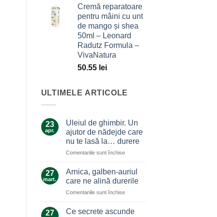
Cremă reparatoare
pentru mâini cu unt
de mango și shea
50ml – Leonard
Radutz Formula –
VivaNatura
50.55
lei
ULTIMELE ARTICOLE
Uleiul de ghimbir. Un
23
apr.
ajutor de nădejde care
nu te lasă la… durere
pentru
Comentariile sunt închise
Uleiul
de
Arnica, galben-auriul
27
ghimbir.
mart.
care ne alină durerile
Un
pentru
Comentariile sunt închise
ajutor
Arnica,
de
galben-
nădejde
Ce secrete ascunde
27
auriul