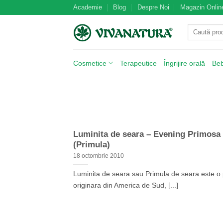
Skip
Academie
Blog
Despre Noi
Magazin Onlin
to
Caută
content
după:
Cosmetice
Terapeutice
Îngrijire orală
Be
Luminita de seara – Evening Primosa
(Primula)
18 octombrie 2010
Luminita de seara sau Primula de seara este o 
originara din America de Sud, [...]