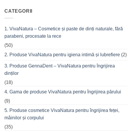
de
tree?
comentariu
top
la
VivaCalm
CATEGORII
din
Fitness
cremele
–
pentru
pentru
femeile
durerile
1. VivaNatura – Cosmetice și paste de dinți naturale, fără
de
musculare
succes
ale
parabeni, procesate la rece
care
spatelui
nu
refuză
(50)
o
seară
2. Produse VivaNatura pentru igiena intimă și lubrefiere
(2)
cu
prietenii
în
3. Produse GennaDent – VivaNatura pentru îngrijirea
oraș
dinților
(18)
4. Gama de produse VivaNatura pentru îngrijirea părului
(9)
5. Produse cosmetice VivaNatura pentru îngrijirea feței,
mâinilor și corpului
(35)