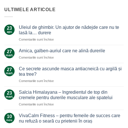
ULTIMELE ARTICOLE
Uleiul de ghimbir. Un ajutor de nădejde care nu te
23
apr.
lasă la… durere
pentru
Comentariile sunt închise
Uleiul
de
Arnica, galben-auriul care ne alină durerile
27
ghimbir.
mart.
pentru
Comentariile sunt închise
Un
Arnica,
ajutor
galben-
Ce secrete ascunde masca antiacneică cu argilă și
de
27
auriul
mart.
nădejde
tea tree?
care
care
pentru
Comentariile sunt închise
ne
nu
Ce
alină
te
secrete
durerile
Salcia Himalayana – Ingredientul de top din
23
lasă
ascunde
mart.
cremele pentru durerile musculare ale spatelui
la…
masca
durere
pentru
Comentariile sunt închise
antiacneică
Salcia
cu
Himalayana
argilă
VivaCalm Fitness – pentru femeile de succes care
10
–
și
nov.
nu refuză o seară cu prietenii în oraș
Ingredientul
tea
Niciun