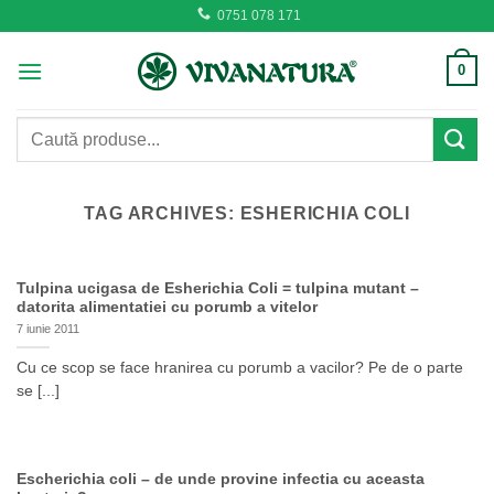
Skip
0751 078 171
to
content
0
Caută
după:
TAG ARCHIVES:
ESHERICHIA COLI
Tulpina ucigasa de Esherichia Coli = tulpina mutant –
datorita alimentatiei cu porumb a vitelor
7 iunie 2011
Cu ce scop se face hranirea cu porumb a vacilor? Pe de o parte
se [...]
Escherichia coli – de unde provine infectia cu aceasta