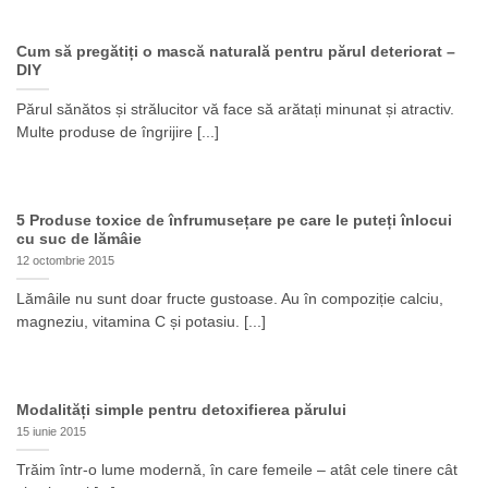
Cum să pregătiți o mască naturală pentru părul deteriorat –
DIY
Părul sănătos și strălucitor vă face să arătați minunat și atractiv.
Multe produse de îngrijire [...]
5 Produse toxice de înfrumusețare pe care le puteți înlocui
cu suc de lămâie
12 octombrie 2015
Lămâile nu sunt doar fructe gustoase. Au în compoziție calciu,
magneziu, vitamina C și potasiu. [...]
Modalități simple pentru detoxifierea părului
15 iunie 2015
Trăim într-o lume modernă, în care femeile – atât cele tinere cât