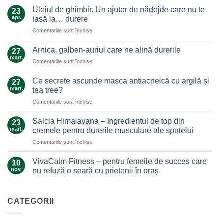
Uleiul de ghimbir. Un ajutor de nădejde care nu te
23
apr.
lasă la… durere
pentru
Comentariile sunt închise
Uleiul
de
Arnica, galben-auriul care ne alină durerile
27
ghimbir.
mart.
pentru
Comentariile sunt închise
Un
Arnica,
ajutor
galben-
Ce secrete ascunde masca antiacneică cu argilă și
de
27
auriul
mart.
nădejde
tea tree?
care
care
pentru
Comentariile sunt închise
ne
nu
Ce
alină
te
secrete
durerile
Salcia Himalayana – Ingredientul de top din
23
lasă
ascunde
mart.
cremele pentru durerile musculare ale spatelui
la…
masca
durere
pentru
Comentariile sunt închise
antiacneică
Salcia
cu
Himalayana
argilă
VivaCalm Fitness – pentru femeile de succes care
10
–
și
nov.
nu refuză o seară cu prietenii în oraș
Ingredientul
tea
Niciun
de
tree?
comentariu
top
la
VivaCalm
CATEGORII
din
Fitness
cremele
–
pentru
pentru