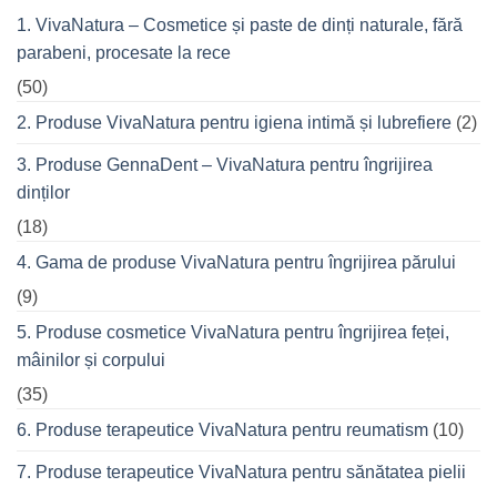
femeile
durerile
1. VivaNatura – Cosmetice și paste de dinți naturale, fără
de
musculare
succes
ale
parabeni, procesate la rece
care
spatelui
nu
refuză
(50)
o
seară
2. Produse VivaNatura pentru igiena intimă și lubrefiere
(2)
cu
prietenii
în
3. Produse GennaDent – VivaNatura pentru îngrijirea
oraș
dinților
(18)
4. Gama de produse VivaNatura pentru îngrijirea părului
(9)
5. Produse cosmetice VivaNatura pentru îngrijirea feței,
mâinilor și corpului
(35)
6. Produse terapeutice VivaNatura pentru reumatism
(10)
7. Produse terapeutice VivaNatura pentru sănătatea pielii