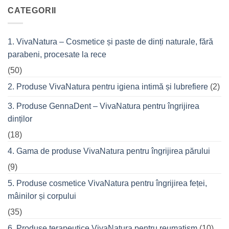
top
la
VivaCalm
CATEGORII
din
Fitness
cremele
–
pentru
pentru
femeile
durerile
1. VivaNatura – Cosmetice și paste de dinți naturale, fără
de
musculare
succes
ale
parabeni, procesate la rece
care
spatelui
nu
refuză
(50)
o
seară
2. Produse VivaNatura pentru igiena intimă și lubrefiere
(2)
cu
prietenii
în
3. Produse GennaDent – VivaNatura pentru îngrijirea
oraș
dinților
(18)
4. Gama de produse VivaNatura pentru îngrijirea părului
(9)
5. Produse cosmetice VivaNatura pentru îngrijirea feței,
mâinilor și corpului
(35)
6. Produse terapeutice VivaNatura pentru reumatism
(10)