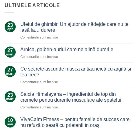
ULTIMELE ARTICOLE
Uleiul de ghimbir. Un ajutor de nădejde care nu te
23
apr.
lasă la… durere
pentru
Comentariile sunt închise
Uleiul
de
Arnica, galben-auriul care ne alină durerile
27
ghimbir.
mart.
pentru
Comentariile sunt închise
Un
Arnica,
ajutor
galben-
Ce secrete ascunde masca antiacneică cu argilă și
de
27
auriul
mart.
nădejde
tea tree?
care
care
pentru
Comentariile sunt închise
ne
nu
Ce
alină
te
secrete
durerile
Salcia Himalayana – Ingredientul de top din
23
lasă
ascunde
mart.
cremele pentru durerile musculare ale spatelui
la…
masca
durere
pentru
Comentariile sunt închise
antiacneică
Salcia
cu
Himalayana
argilă
VivaCalm Fitness – pentru femeile de succes care
10
–
și
nov.
nu refuză o seară cu prietenii în oraș
Ingredientul
tea
Niciun
de
tree?
comentariu