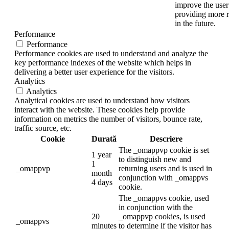
improve the user
providing more r
in the future.
Performance
Performance
Performance cookies are used to understand and analyze the
key performance indexes of the website which helps in
delivering a better user experience for the visitors.
Analytics
Analytics
Analytical cookies are used to understand how visitors
interact with the website. These cookies help provide
information on metrics the number of visitors, bounce rate,
traffic source, etc.
Cookie
Durată
Descriere
The _omappvp cookie is set
1 year
to distinguish new and
1
_omappvp
returning users and is used in
month
conjunction with _omappvs
4 days
cookie.
The _omappvs cookie, used
in conjunction with the
20
_omappvp cookies, is used
_omappvs
minutes
to determine if the visitor has