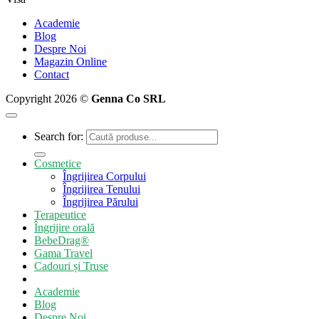
Academie
Blog
Despre Noi
Magazin Online
Contact
Copyright 2026 ©
Genna Co SRL
Search for:
Cosmetice
Îngrijirea Corpului
Îngrijirea Tenului
Îngrijirea Părului
Terapeutice
Îngrijire orală
BebeDrag®
Gama Travel
Cadouri și Truse
Academie
Blog
Despre Noi