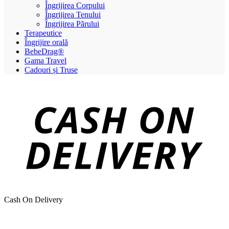
Îngrijirea Corpului
Îngrijirea Tenului
Îngrijirea Părului
Terapeutice
Îngrijire orală
BebeDrag®
Gama Travel
Cadouri și Truse
Cash On Delivery