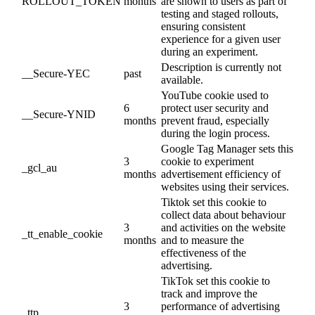
ROLLOUT_TOKEN
months
are shown to users as part of
testing and staged rollouts,
ensuring consistent
experience for a given user
during an experiment.
Description is currently not
__Secure-YEC
past
available.
YouTube cookie used to
6
protect user security and
__Secure-YNID
months
prevent fraud, especially
during the login process.
Google Tag Manager sets this
3
cookie to experiment
_gcl_au
months
advertisement efficiency of
websites using their services.
Tiktok set this cookie to
collect data about behaviour
3
and activities on the website
_tt_enable_cookie
months
and to measure the
effectiveness of the
advertising.
TikTok set this cookie to
track and improve the
3
performance of advertising
_ttp