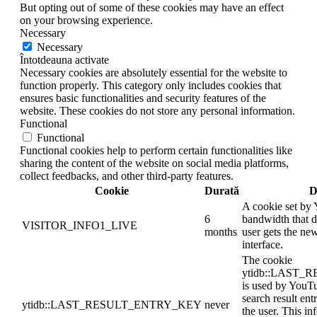
But opting out of some of these cookies may have an effect
on your browsing experience.
Necessary
Necessary
Întotdeauna activate
Necessary cookies are absolutely essential for the website to
function properly. This category only includes cookies that
ensures basic functionalities and security features of the
website. These cookies do not store any personal information.
Functional
Functional
Functional cookies help to perform certain functionalities like
sharing the content of the website on social media platforms,
collect feedbacks, and other third-party features.
Cookie
Durată
D
A cookie set by
6
bandwidth that d
VISITOR_INFO1_LIVE
months
user gets the new
interface.
The cookie
ytidb::LAST
is used by YouTub
search result ent
ytidb::LAST_RESULT_ENTRY_KEY
never
the user. This in