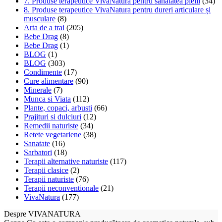
7. Produse terapeutice VivaNatura pentru sănătatea pielii
(34)
8. Produse terapeutice VivaNatura pentru dureri articulare și
musculare
(8)
Arta de a trai
(205)
Bebe Drag
(8)
Bebe Drag
(1)
BLOG
(1)
BLOG
(303)
Condimente
(17)
Cure alimentare
(90)
Minerale
(7)
Munca si Viata
(112)
Plante, copaci, arbusti
(66)
Prajituri si dulciuri
(12)
Remedii naturiste
(34)
Retete vegetariene
(38)
Sanatate
(16)
Sarbatori
(18)
Terapii alternative naturiste
(117)
Terapii clasice
(2)
Terapii naturiste
(76)
Terapii neconventionale
(21)
VivaNatura
(177)
Despre VIVANATURA