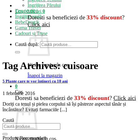
Îngrijirea Părului
Terapeutice
Coș /
0.00
lei
0
Îngrijire orală
Doresti sa beneficiezi de
33% discount
?
BebeDrag®
Click aici
Gama Travel
Cadouri și Truse
Caută după:
Tag Archives:
cuisoare
Niciun produs în coș.
Înapoi la magazin
5 Plante care te vor întineri cu 10 ani
0
Coș
1 februarie 2016
Doresti sa beneficiezi de
33% discount
?
Click aici
Doriți ca tenul și pielea corpului să își păstreze aspectul tânăr și
încântător? Evitați farmaciile [...]
Caută
Produse Recomandate
Niciun produs în coș.