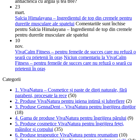
antiacneică cu argilă și tea tree?
23
mart.
Salcia Himalayana – Ingredientul de top din cremele pentru
durerile musculare ale spatelui
Comentariile sunt închise
pentru Salcia Himalayana – Ingredientul de top din cremele
pentru durerile musculare ale spatelui
10
nov.
VivaCalm Fitness – pentru femeile de succes care nu refuză o
seară cu prietenii în oraș
Niciun comentariu
la VivaCalm
Fitness – pentru femeile de succes care nu refuză o seară cu
prietenii în oraș
Categorii
1. VivaNatura – Cosmetice și paste de dinți naturale, fără
parabeni, procesate la rece
(50)
2. Produse VivaNatura pentru igiena intimă și lubrefiere
(2)
3. Produse GennaDent – VivaNatura pentru îngrijirea dinților
(18)
4. Gama de produse VivaNatura pentru îngrijirea părului
(9)
5. Produse cosmetice VivaNatura pentru îngrijirea feței,
mâinilor și corpului
(35)
6. Produse terapeutice VivaNatura pentru reumatism
(10)