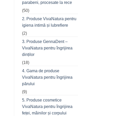
parabeni, procesate la rece
refuză
o
(50)
seară
cu
prietenii
2. Produse VivaNatura pentru
în
oraș
igiena intimă și lubrefiere
(2)
3. Produse GennaDent –
VivaNatura pentru îngrijirea
dinților
(18)
4. Gama de produse
VivaNatura pentru îngrijirea
părului
(9)
5. Produse cosmetice
VivaNatura pentru îngrijirea
feței, mâinilor și corpului