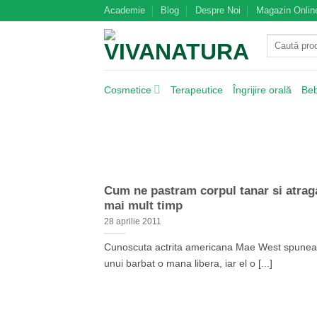
Skip
Academie
Blog
Despre Noi
Magazin Onlin
to
Caută
content
după:
Cosmetice
Terapeutice
Îngrijire orală
Be
Cum ne pastram corpul tanar si atrag
mai mult timp
28 aprilie 2011
Cunoscuta actrita americana Mae West spunea
unui barbat o mana libera, iar el o [...]