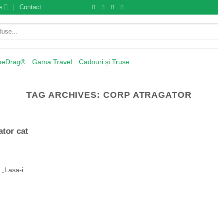
e
Contact
beDrag®
Gama Travel
Cadouri și Truse
TAG ARCHIVES:
CORP ATRAGATOR
ator cat
 „Lasa-i