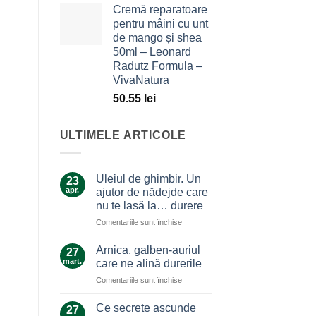
Cremă reparatoare
pentru mâini cu unt
de mango și shea
50ml – Leonard
Radutz Formula –
VivaNatura
50.55
lei
ULTIMELE ARTICOLE
Uleiul de ghimbir. Un
23
apr.
ajutor de nădejde care
nu te lasă la… durere
pentru
Comentariile sunt închise
Uleiul
de
Arnica, galben-auriul
27
ghimbir.
mart.
care ne alină durerile
Un
pentru
Comentariile sunt închise
ajutor
Arnica,
de
galben-
nădejde
Ce secrete ascunde
27
auriul