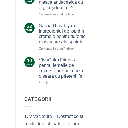
care
mart.
masca antiacneică cu
care
nu
argilă și tea tree?
ne
te
pentru
Comentariile sunt închise
alină
lasă
Ce
durerile
la…
secrete
Salcia Himalayana –
durere
23
ascunde
mart.
Ingredientul de top din
masca
cremele pentru durerile
antiacneică
musculare ale spatelui
cu
argilă
pentru
Comentariile sunt închise
și
Salcia
tea
Himalayana
VivaCalm Fitness –
10
tree?
–
nov.
pentru femeile de
Ingredientul
succes care nu refuză
de
o seară cu prietenii în
top
oraș
din
cremele
Niciun
comentariu
pentru
la
durerile
VivaCalm
CATEGORII
musculare
Fitness
–
ale
pentru
spatelui
femeile
1. VivaNatura – Cosmetice și
de
succes
paste de dinți naturale, fără
care
nu