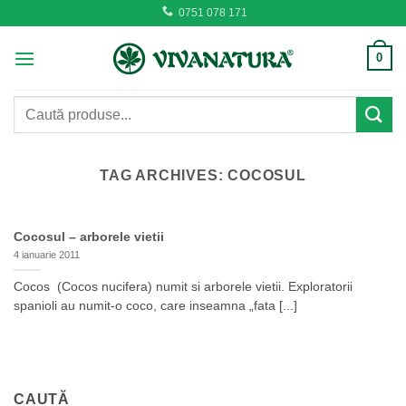
Skip
0751 078 171
to
content
0
Caută
după:
TAG ARCHIVES:
COCOSUL
Cocosul – arborele vietii
4 ianuarie 2011
Cocos (Cocos nucifera) numit si arborele vietii. Exploratorii
spanioli au numit-o coco, care inseamna „fata [...]
CAUTĂ