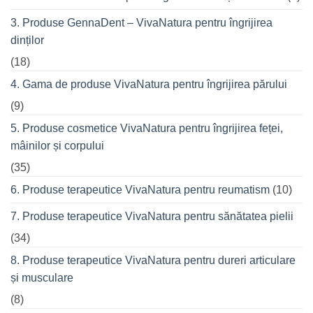
prietenii
în
3. Produse GennaDent – VivaNatura pentru îngrijirea
oraș
dinților
(18)
4. Gama de produse VivaNatura pentru îngrijirea părului
(9)
5. Produse cosmetice VivaNatura pentru îngrijirea feței,
mâinilor și corpului
(35)
6. Produse terapeutice VivaNatura pentru reumatism
(10)
7. Produse terapeutice VivaNatura pentru sănătatea pielii
(34)
8. Produse terapeutice VivaNatura pentru dureri articulare
și musculare
(8)