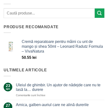
PRODUSE RECOMANDATE
Cremă reparatoare pentru mâini cu unt de
mango și shea 50ml – Leonard Radutz Formula
– VivaNatura
50.55
lei
ULTIMELE ARTICOLE
Uleiul de ghimbir. Un ajutor de nădejde care nu te
23
apr.
lasă la… durere
pentru
Comentariile sunt închise
Uleiul
de
Arnica, galben-auriul care ne alină durerile
27
ghimbir.