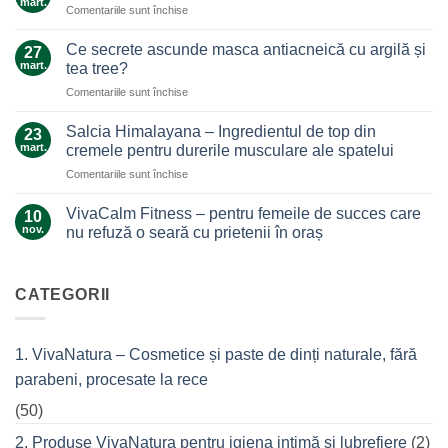
mart.
pentru
Comentariile sunt închise
Un
Arnica,
ajutor
galben-
Ce secrete ascunde masca antiacneică cu argilă și
de
27
auriul
mart.
nădejde
tea tree?
care
care
pentru
Comentariile sunt închise
ne
nu
Ce
alină
te
secrete
durerile
Salcia Himalayana – Ingredientul de top din
23
lasă
ascunde
mart.
cremele pentru durerile musculare ale spatelui
la…
masca
durere
pentru
Comentariile sunt închise
antiacneică
Salcia
cu
Himalayana
argilă
VivaCalm Fitness – pentru femeile de succes care
10
–
și
nov.
nu refuză o seară cu prietenii în oraș
Ingredientul
tea
Niciun
de
tree?
comentariu
top
la
VivaCalm
CATEGORII
din
Fitness
cremele
–
pentru
pentru
femeile
durerile
1. VivaNatura – Cosmetice și paste de dinți naturale, fără
de
musculare
succes
ale
parabeni, procesate la rece
care
spatelui
nu
refuză
(50)
o
seară
2. Produse VivaNatura pentru igiena intimă și lubrefiere
(2)
cu