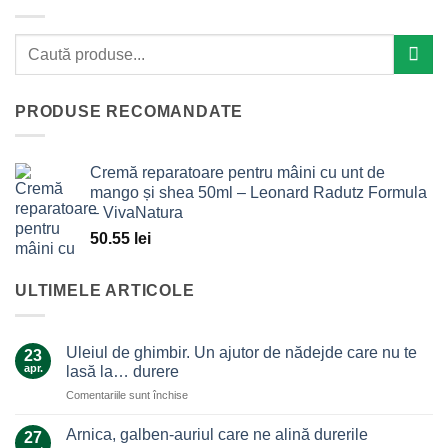
PRODUSE RECOMANDATE
Cremă reparatoare pentru mâini cu unt de
mango și shea 50ml – Leonard Radutz Formula
– VivaNatura
50.55
lei
ULTIMELE ARTICOLE
Uleiul de ghimbir. Un ajutor de nădejde care nu te
23
apr.
lasă la… durere
pentru
Comentariile sunt închise
Uleiul
de
Arnica, galben-auriul care ne alină durerile
27
ghimbir.