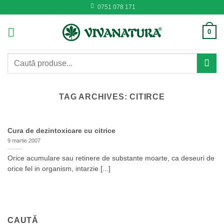
Skip
0751 078 171
to
content
0
Caută
după:
TAG ARCHIVES:
CITIRCE
Cura de dezintoxicare cu citrice
9 martie 2007
Orice acumulare sau retinere de substante moarte, ca deseuri de
orice fel in organism, intarzie [...]
CAUTĂ