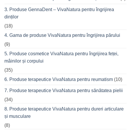
prietenii
în
3. Produse GennaDent – VivaNatura pentru îngrijirea
oraș
dinților
(18)
4. Gama de produse VivaNatura pentru îngrijirea părului
(9)
5. Produse cosmetice VivaNatura pentru îngrijirea feței,
mâinilor și corpului
(35)
6. Produse terapeutice VivaNatura pentru reumatism
(10)
7. Produse terapeutice VivaNatura pentru sănătatea pielii
(34)
8. Produse terapeutice VivaNatura pentru dureri articulare
și musculare
(8)