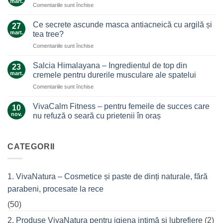
mart.
pentru
Comentariile sunt închise
Un
Arnica,
ajutor
galben-
Ce secrete ascunde masca antiacneică cu argilă și
de
27
auriul
mart.
nădejde
tea tree?
care
care
pentru
Comentariile sunt închise
ne
nu
Ce
alină
te
secrete
durerile
Salcia Himalayana – Ingredientul de top din
23
lasă
ascunde
mart.
cremele pentru durerile musculare ale spatelui
la…
masca
durere
pentru
Comentariile sunt închise
antiacneică
Salcia
cu
Himalayana
argilă
VivaCalm Fitness – pentru femeile de succes care
10
–
și
nov.
nu refuză o seară cu prietenii în oraș
Ingredientul
tea
Niciun
de
tree?
comentariu
top
la
VivaCalm
CATEGORII
din
Fitness
cremele
–
pentru
pentru
femeile
durerile
1. VivaNatura – Cosmetice și paste de dinți naturale, fără
de
musculare
succes
ale
parabeni, procesate la rece
care
spatelui
nu
refuză
(50)
o
seară
2. Produse VivaNatura pentru igiena intimă și lubrefiere
(2)
cu