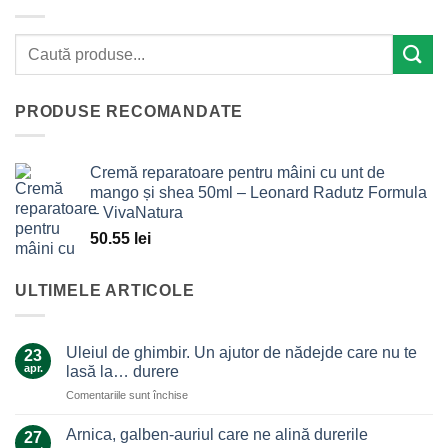
PRODUSE RECOMANDATE
Cremă reparatoare pentru mâini cu unt de
mango și shea 50ml – Leonard Radutz Formula
– VivaNatura
50.55
lei
ULTIMELE ARTICOLE
Uleiul de ghimbir. Un ajutor de nădejde care nu te
23
apr.
lasă la… durere
pentru
Comentariile sunt închise
Uleiul
de
Arnica, galben-auriul care ne alină durerile
27
ghimbir.