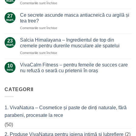
mart.
pentru
Comentariile sunt închise
Un
Arnica,
ajutor
galben-
Ce secrete ascunde masca antiacneică cu argilă și
de
27
auriul
mart.
nădejde
tea tree?
care
care
pentru
Comentariile sunt închise
ne
nu
Ce
alină
te
secrete
durerile
Salcia Himalayana – Ingredientul de top din
23
lasă
ascunde
mart.
cremele pentru durerile musculare ale spatelui
la…
masca
durere
pentru
Comentariile sunt închise
antiacneică
Salcia
cu
Himalayana
argilă
VivaCalm Fitness – pentru femeile de succes care
10
–
și
nov.
nu refuză o seară cu prietenii în oraș
Ingredientul
tea
Niciun
de
tree?
comentariu
top
la
VivaCalm
CATEGORII
din
Fitness
cremele
–
pentru
pentru
femeile
durerile
1. VivaNatura – Cosmetice și paste de dinți naturale, fără
de
musculare
succes
ale
parabeni, procesate la rece
care
spatelui
nu
refuză
(50)
o
seară
2. Produse VivaNatura pentru igiena intimă și lubrefiere
(2)
cu