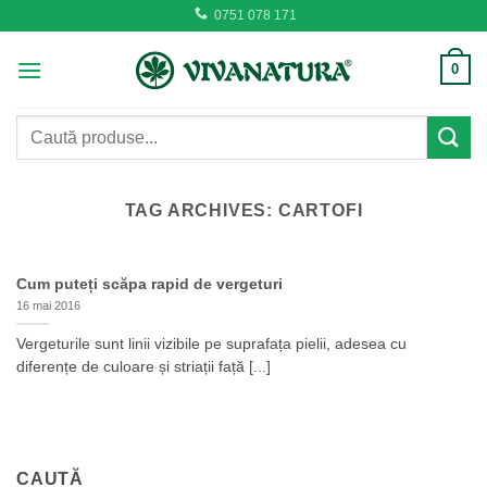
Skip
0751 078 171
to
content
0
Caută
după:
TAG ARCHIVES:
CARTOFI
Cum puteți scăpa rapid de vergeturi
16 mai 2016
Vergeturile sunt linii vizibile pe suprafața pielii, adesea cu
diferențe de culoare și striații față [...]
CAUTĂ