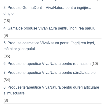
prietenii
în
3. Produse GennaDent – VivaNatura pentru îngrijirea
oraș
dinților
(18)
4. Gama de produse VivaNatura pentru îngrijirea părului
(9)
5. Produse cosmetice VivaNatura pentru îngrijirea feței,
mâinilor și corpului
(35)
6. Produse terapeutice VivaNatura pentru reumatism
(10)
7. Produse terapeutice VivaNatura pentru sănătatea pielii
(34)
8. Produse terapeutice VivaNatura pentru dureri articulare
și musculare
(8)