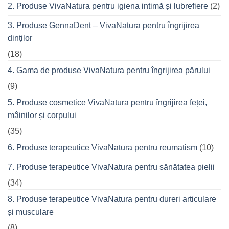
seară
2. Produse VivaNatura pentru igiena intimă și lubrefiere
(2)
cu
prietenii
în
3. Produse GennaDent – VivaNatura pentru îngrijirea
oraș
dinților
(18)
4. Gama de produse VivaNatura pentru îngrijirea părului
(9)
5. Produse cosmetice VivaNatura pentru îngrijirea feței,
mâinilor și corpului
(35)
6. Produse terapeutice VivaNatura pentru reumatism
(10)
7. Produse terapeutice VivaNatura pentru sănătatea pielii
(34)
8. Produse terapeutice VivaNatura pentru dureri articulare
și musculare
(8)