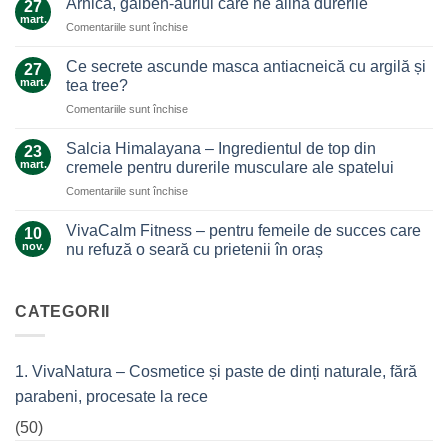
Arnica, galben-auriul care ne alină durerile
27
ghimbir.
mart.
pentru
Comentariile sunt închise
Un
Arnica,
ajutor
galben-
Ce secrete ascunde masca antiacneică cu argilă și
de
27
auriul
mart.
nădejde
tea tree?
care
care
pentru
Comentariile sunt închise
ne
nu
Ce
alină
te
secrete
durerile
Salcia Himalayana – Ingredientul de top din
23
lasă
ascunde
mart.
cremele pentru durerile musculare ale spatelui
la…
masca
durere
pentru
Comentariile sunt închise
antiacneică
Salcia
cu
Himalayana
argilă
VivaCalm Fitness – pentru femeile de succes care
10
–
și
nov.
nu refuză o seară cu prietenii în oraș
Ingredientul
tea
Niciun
de
tree?
comentariu
top
la
VivaCalm
CATEGORII
din
Fitness
cremele
–
pentru
pentru
femeile
durerile
1. VivaNatura – Cosmetice și paste de dinți naturale, fără
de
musculare
succes
ale
parabeni, procesate la rece
care
spatelui
nu
refuză
(50)
o