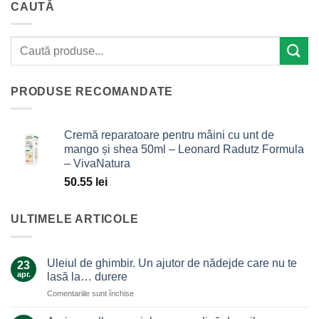
CAUTĂ
PRODUSE RECOMANDATE
Cremă reparatoare pentru mâini cu unt de
mango și shea 50ml – Leonard Radutz Formula
– VivaNatura
50.55
lei
ULTIMELE ARTICOLE
Uleiul de ghimbir. Un ajutor de nădejde care nu te
23
apr.
lasă la… durere
pentru
Comentariile sunt închise
Uleiul
de