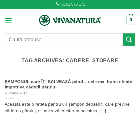
Skip
0751 078 171
to
content
0
Caută
după:
TAG ARCHIVES:
CADERE. STOPARE
ȘAMPONUL care ÎȚI SALVEAZĂ părul – cele mai bune efecte
împotriva căderii părului
20 martie 2017
Aceasta este o rețetă pentru un șampon deosebit, care previne
căderea părului, stimulează creșterea acestuia, [...]