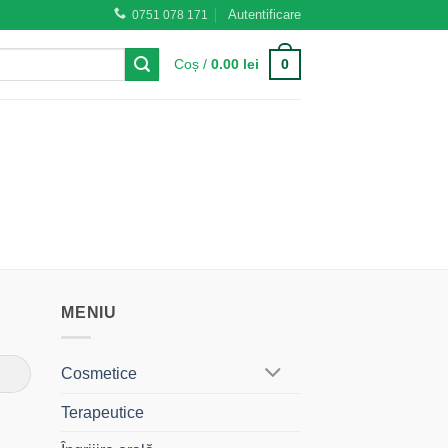
Autentificare
0751 078 171
0
Coș /
0.00
lei
MENIU
Cosmetice
Terapeutice