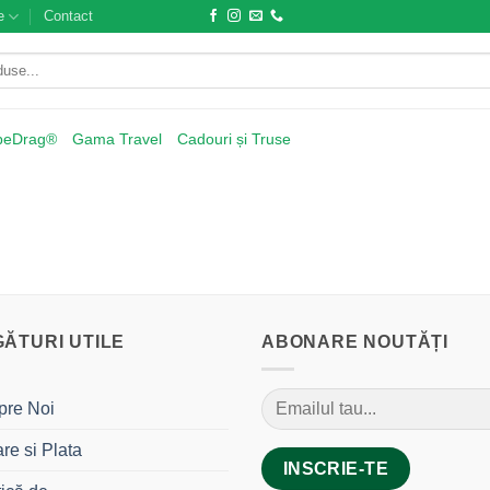
e
Contact
beDrag®
Gama Travel
Cadouri și Truse
GĂTURI UTILE
ABONARE NOUTĂȚI
pre Noi
are si Plata