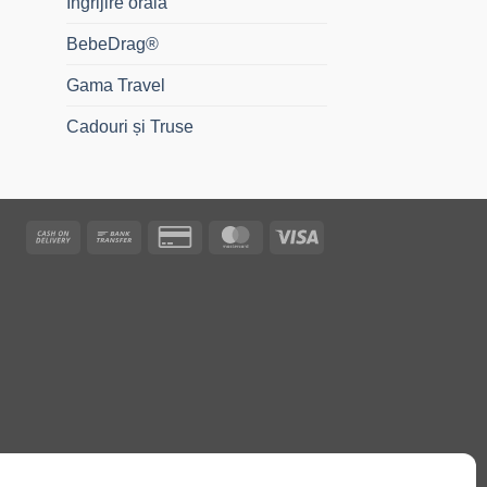
Îngrijire orală
BebeDrag®
Gama Travel
Cadouri și Truse
Cash
Bank
Credit
MasterCard
Visa
On
Transfer
Card
Delivery
2