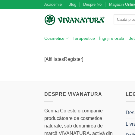
Skip
Academie
Blog
Despre Noi
Magazin Onlin
to
Caută
content
după:
Cosmetice
Terapeutice
Îngrijire orală
Be
[AffiliatesRegister]
DESPRE VIVANATURA
LE
Genna Co este o companie
Des
producătoare de cosmetice
Livr
naturale, sub denumirea de
marcă VIVANATURA, activă din