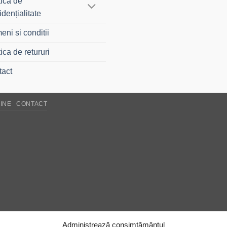
tică de
idențialitate
eni si conditii
tica de retururi
tact
INE
CONTACT
Administrează consimțământul