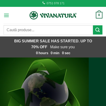
Skip
0751 078 171
to
content
0
Caută
după:
BIG SUMMER SALE HAS STARTED. UP TO
70% OFF
Make sure you
0
hours
0
min
0
sec