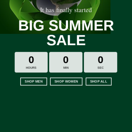
It has finally started
BIG SUMMER
SALE
0
0
0
HOURS
MIN
SEC
SHOP MEN
SHOP WOMEN
SHOP ALL