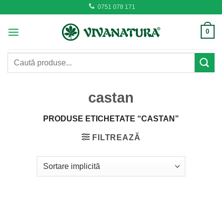
Skip
0751 078 171
to
content
0
Caută
după:
castan
PRODUSE ETICHETATE “CASTAN”
FILTREAZĂ