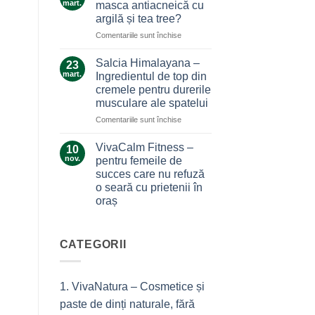
care
mart.
masca antiacneică cu
care
nu
argilă și tea tree?
ne
te
pentru
Comentariile sunt închise
alină
lasă
Ce
durerile
la…
secrete
Salcia Himalayana –
durere
23
ascunde
mart.
Ingredientul de top din
masca
cremele pentru durerile
antiacneică
musculare ale spatelui
cu
argilă
pentru
Comentariile sunt închise
și
Salcia
tea
Himalayana
VivaCalm Fitness –
10
tree?
–
nov.
pentru femeile de
Ingredientul
succes care nu refuză
de
o seară cu prietenii în
top
oraș
din
cremele
Niciun
comentariu
pentru
la
durerile
VivaCalm
CATEGORII
musculare
Fitness
–
ale
pentru
spatelui
femeile
1. VivaNatura – Cosmetice și
de
succes
paste de dinți naturale, fără
care
nu