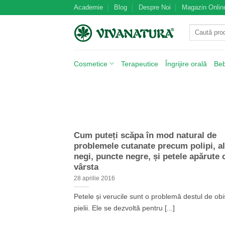
Skip
Academie
Blog
Despre Noi
Magazin Onlin
to
Caută
content
după:
Cosmetice
Terapeutice
Îngrijire orală
Be
Cum puteți scăpa în mod natural de
problemele cutanate precum polipi, al
negi, puncte negre, și petele apărute 
vârsta
28 aprilie 2016
Petele și verucile sunt o problemă destul de obi
pielii. Ele se dezvoltă pentru [...]