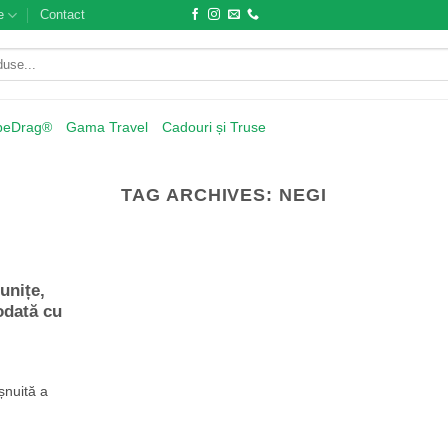
e
Contact
beDrag®
Gama Travel
Cadouri și Truse
TAG ARCHIVES:
NEGI
unițe,
odată cu
șnuită a