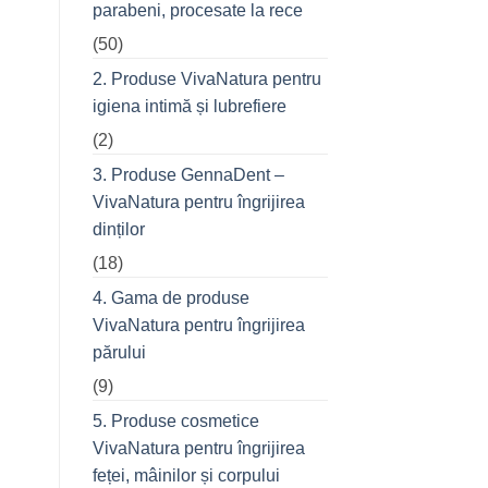
parabeni, procesate la rece
refuză
o
(50)
seară
cu
prietenii
2. Produse VivaNatura pentru
în
oraș
igiena intimă și lubrefiere
(2)
3. Produse GennaDent –
VivaNatura pentru îngrijirea
dinților
(18)
4. Gama de produse
VivaNatura pentru îngrijirea
părului
(9)
5. Produse cosmetice
VivaNatura pentru îngrijirea
feței, mâinilor și corpului