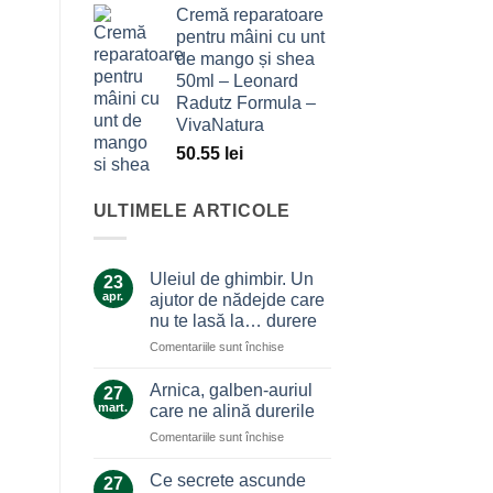
Cremă reparatoare
pentru mâini cu unt
de mango și shea
50ml – Leonard
Radutz Formula –
VivaNatura
50.55
lei
ULTIMELE ARTICOLE
Uleiul de ghimbir. Un
23
apr.
ajutor de nădejde care
nu te lasă la… durere
pentru
Comentariile sunt închise
Uleiul
de
Arnica, galben-auriul
27
ghimbir.
mart.
care ne alină durerile
Un
pentru
Comentariile sunt închise
ajutor
Arnica,
de
galben-
nădejde
Ce secrete ascunde
27
auriul