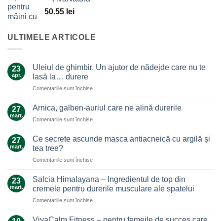
50.55
lei
ULTIMELE ARTICOLE
Uleiul de ghimbir. Un ajutor de nădejde care nu te
23
apr.
lasă la… durere
pentru
Comentariile sunt închise
Uleiul
de
Arnica, galben-auriul care ne alină durerile
27
ghimbir.
mart.
pentru
Comentariile sunt închise
Un
Arnica,
ajutor
galben-
Ce secrete ascunde masca antiacneică cu argilă și
de
27
auriul
mart.
nădejde
tea tree?
care
care
pentru
Comentariile sunt închise
ne
nu
Ce
alină
te
secrete
durerile
Salcia Himalayana – Ingredientul de top din
23
lasă
ascunde
mart.
cremele pentru durerile musculare ale spatelui
la…
masca
durere
pentru
Comentariile sunt închise
antiacneică
Salcia
cu
Himalayana
argilă
VivaCalm Fitness – pentru femeile de succes care