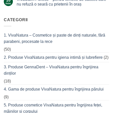
10
–
și
nov.
nu refuză o seară cu prietenii în oraș
Ingredientul
tea
Niciun
de
tree?
comentariu
top
la
VivaCalm
CATEGORII
din
Fitness
cremele
–
pentru
pentru
femeile
durerile
1. VivaNatura – Cosmetice și paste de dinți naturale, fără
de
musculare
succes
ale
parabeni, procesate la rece
care
spatelui
nu
refuză
(50)
o
seară
2. Produse VivaNatura pentru igiena intimă și lubrefiere
(2)
cu
prietenii
în
3. Produse GennaDent – VivaNatura pentru îngrijirea
oraș
dinților
(18)
4. Gama de produse VivaNatura pentru îngrijirea părului
(9)
5. Produse cosmetice VivaNatura pentru îngrijirea feței,
mâinilor și corpului