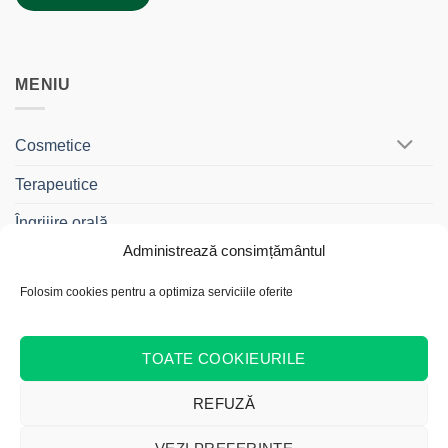
MENIU
Cosmetice
Terapeutice
Îngrijire orală
Administrează consimțământul
BebeDrag®
Folosim cookies pentru a optimiza serviciile oferite
Gama Travel
Cadouri și Truse
TOATE COOKIEURILE
REFUZĂ
Cash
Bank
Credit
MasterCard
Visa
On
Transfer
Card
Acest site web folosește cookie-uri pentru a vă îmbunătăți