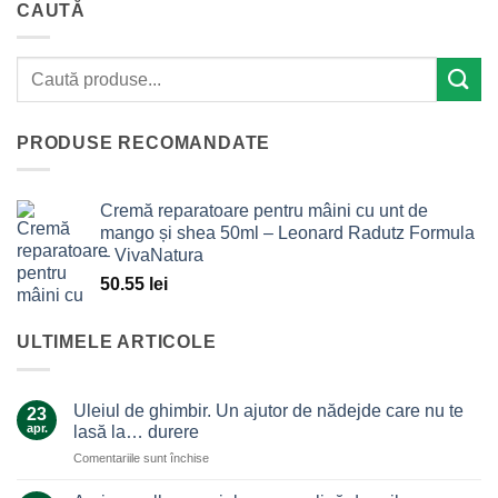
CAUTĂ
PRODUSE RECOMANDATE
Cremă reparatoare pentru mâini cu unt de
mango și shea 50ml – Leonard Radutz Formula
– VivaNatura
50.55
lei
ULTIMELE ARTICOLE
Uleiul de ghimbir. Un ajutor de nădejde care nu te
23
apr.
lasă la… durere
pentru
Comentariile sunt închise
Uleiul
de