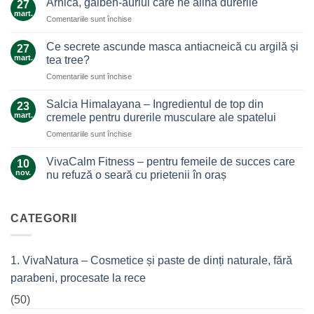
Arnica, galben-auriul care ne alină durerile
27
ghimbir.
mart.
pentru
Comentariile sunt închise
Un
Arnica,
ajutor
galben-
Ce secrete ascunde masca antiacneică cu argilă și
de
27
auriul
mart.
nădejde
tea tree?
care
care
pentru
Comentariile sunt închise
ne
nu
Ce
alină
te
secrete
durerile
Salcia Himalayana – Ingredientul de top din
23
lasă
ascunde
mart.
cremele pentru durerile musculare ale spatelui
la…
masca
durere
pentru
Comentariile sunt închise
antiacneică
Salcia
cu
Himalayana
argilă
VivaCalm Fitness – pentru femeile de succes care
10
–
și
nov.
nu refuză o seară cu prietenii în oraș
Ingredientul
tea
Niciun
de
tree?
comentariu
top
la
VivaCalm
CATEGORII
din
Fitness
cremele
–
pentru
pentru
femeile
durerile
1. VivaNatura – Cosmetice și paste de dinți naturale, fără
de
musculare
succes
ale
parabeni, procesate la rece
care
spatelui
nu
refuză
(50)
o