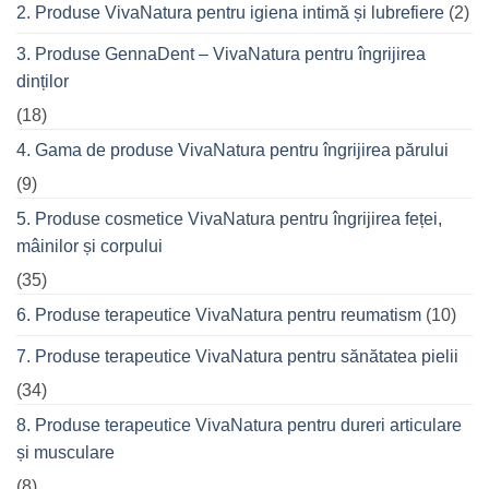
seară
2. Produse VivaNatura pentru igiena intimă și lubrefiere
(2)
cu
prietenii
în
3. Produse GennaDent – VivaNatura pentru îngrijirea
oraș
dinților
(18)
4. Gama de produse VivaNatura pentru îngrijirea părului
(9)
5. Produse cosmetice VivaNatura pentru îngrijirea feței,
mâinilor și corpului
(35)
6. Produse terapeutice VivaNatura pentru reumatism
(10)
7. Produse terapeutice VivaNatura pentru sănătatea pielii
(34)
8. Produse terapeutice VivaNatura pentru dureri articulare
și musculare
(8)