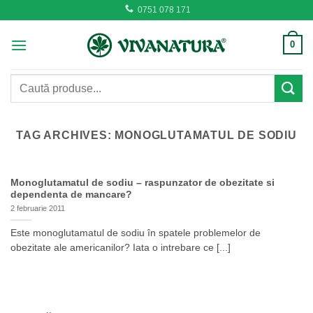
Skip
0751 078 171
to
content
0
Caută
după:
TAG ARCHIVES:
MONOGLUTAMATUL DE SODIU
Monoglutamatul de sodiu – raspunzator de obezitate si
dependenta de mancare?
2 februarie 2011
Este monoglutamatul de sodiu în spatele problemelor de
obezitate ale americanilor? Iata o intrebare ce [...]