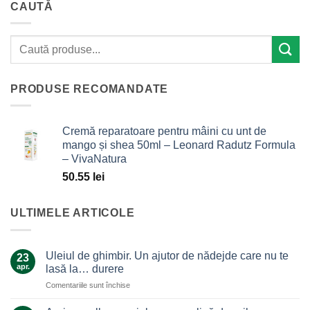
CAUTĂ
PRODUSE RECOMANDATE
Cremă reparatoare pentru mâini cu unt de
mango și shea 50ml – Leonard Radutz Formula
– VivaNatura
50.55
lei
ULTIMELE ARTICOLE
Uleiul de ghimbir. Un ajutor de nădejde care nu te
23
apr.
lasă la… durere
pentru
Comentariile sunt închise
Uleiul
de