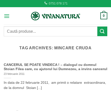
Skip
0751 078 171
to
content
0
Caută
după:
TAG ARCHIVES:
MINCARE CRUDA
CANCERUL SE POATE VINDECA ! – dialogul cu domnul
Stoian Filea care, cu ajutorul lui Dumnezeu, a invins cancerul
23 februarie 2011
In data de 22 februarie 2011, am primit o relatare extraordinara,
de la domnul Stoian [...]