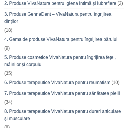
seară
2. Produse VivaNatura pentru igiena intimă și lubrefiere
(2)
cu
prietenii
în
3. Produse GennaDent – VivaNatura pentru îngrijirea
oraș
dinților
(18)
4. Gama de produse VivaNatura pentru îngrijirea părului
(9)
5. Produse cosmetice VivaNatura pentru îngrijirea feței,
mâinilor și corpului
(35)
6. Produse terapeutice VivaNatura pentru reumatism
(10)
7. Produse terapeutice VivaNatura pentru sănătatea pielii
(34)
8. Produse terapeutice VivaNatura pentru dureri articulare
și musculare
(8)