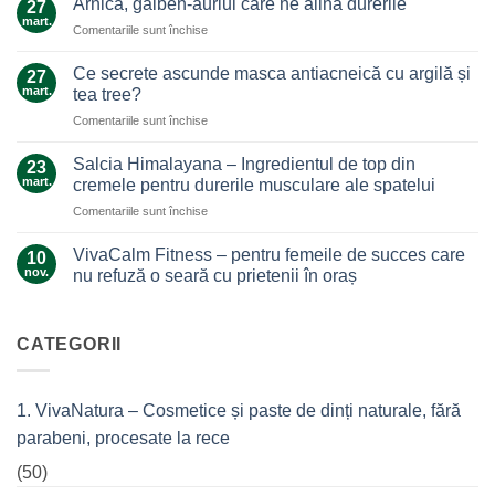
Arnica, galben-auriul care ne alină durerile
27
ghimbir.
mart.
pentru
Comentariile sunt închise
Un
Arnica,
ajutor
galben-
Ce secrete ascunde masca antiacneică cu argilă și
de
27
auriul
mart.
nădejde
tea tree?
care
care
pentru
Comentariile sunt închise
ne
nu
Ce
alină
te
secrete
durerile
Salcia Himalayana – Ingredientul de top din
23
lasă
ascunde
mart.
cremele pentru durerile musculare ale spatelui
la…
masca
durere
pentru
Comentariile sunt închise
antiacneică
Salcia
cu
Himalayana
argilă
VivaCalm Fitness – pentru femeile de succes care
10
–
și
nov.
nu refuză o seară cu prietenii în oraș
Ingredientul
tea
Niciun
de
tree?
comentariu
top
la
VivaCalm
CATEGORII
din
Fitness
cremele
–
pentru
pentru
femeile
durerile
1. VivaNatura – Cosmetice și paste de dinți naturale, fără
de
musculare
succes
ale
parabeni, procesate la rece
care
spatelui
nu
refuză
(50)
o