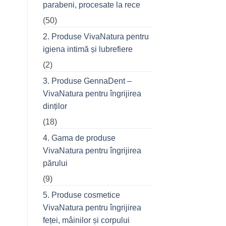
parabeni, procesate la rece
refuză
o
(50)
seară
cu
prietenii
2. Produse VivaNatura pentru
în
oraș
igiena intimă și lubrefiere
(2)
3. Produse GennaDent –
VivaNatura pentru îngrijirea
dinților
(18)
4. Gama de produse
VivaNatura pentru îngrijirea
părului
(9)
5. Produse cosmetice
VivaNatura pentru îngrijirea
feței, mâinilor și corpului