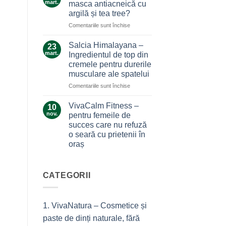
care
mart.
masca antiacneică cu
care
nu
argilă și tea tree?
ne
te
pentru
Comentariile sunt închise
alină
lasă
Ce
durerile
la…
secrete
Salcia Himalayana –
durere
23
ascunde
mart.
Ingredientul de top din
masca
cremele pentru durerile
antiacneică
musculare ale spatelui
cu
argilă
pentru
Comentariile sunt închise
și
Salcia
tea
Himalayana
VivaCalm Fitness –
10
tree?
–
nov.
pentru femeile de
Ingredientul
succes care nu refuză
de
o seară cu prietenii în
top
oraș
din
cremele
Niciun
comentariu
pentru
la
durerile
VivaCalm
CATEGORII
musculare
Fitness
–
ale
pentru
spatelui
femeile
1. VivaNatura – Cosmetice și
de
succes
paste de dinți naturale, fără
care
nu