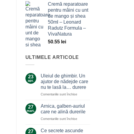
Cremă reparatoare
pentru mâini cu unt
de mango și shea
50ml – Leonard
Radutz Formula –
VivaNatura
50.55
lei
ULTIMELE ARTICOLE
Uleiul de ghimbir. Un
23
apr.
ajutor de nădejde care
nu te lasă la… durere
pentru
Comentariile sunt închise
Uleiul
de
Arnica, galben-auriul
27
ghimbir.
mart.
care ne alină durerile
Un
pentru
Comentariile sunt închise
ajutor
Arnica,
de
galben-
nădejde
Ce secrete ascunde
27
auriul