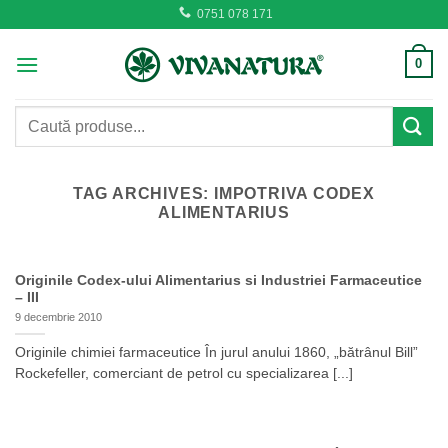
Skip
0751 078 171
to
content
0
Caută
după:
TAG ARCHIVES:
IMPOTRIVA CODEX
ALIMENTARIUS
Originile Codex-ului Alimentarius si Industriei Farmaceutice
– III
9 decembrie 2010
Originile chimiei farmaceutice În jurul anului 1860, „bătrânul Bill”
Rockefeller, comerciant de petrol cu specializarea [...]