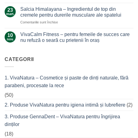
Ce
alină
te
secrete
durerile
Salcia Himalayana – Ingredientul de top din
23
lasă
ascunde
mart.
cremele pentru durerile musculare ale spatelui
la…
masca
durere
pentru
Comentariile sunt închise
antiacneică
Salcia
cu
Himalayana
argilă
VivaCalm Fitness – pentru femeile de succes care
10
–
și
nov.
nu refuză o seară cu prietenii în oraș
Ingredientul
tea
Niciun
de
tree?
comentariu
top
la
VivaCalm
CATEGORII
din
Fitness
cremele
–
pentru
pentru
femeile
durerile
1. VivaNatura – Cosmetice și paste de dinți naturale, fără
de
musculare
succes
ale
parabeni, procesate la rece
care
spatelui
nu
refuză
(50)
o
seară
2. Produse VivaNatura pentru igiena intimă și lubrefiere
(2)
cu
prietenii
în
3. Produse GennaDent – VivaNatura pentru îngrijirea
oraș
dinților
(18)