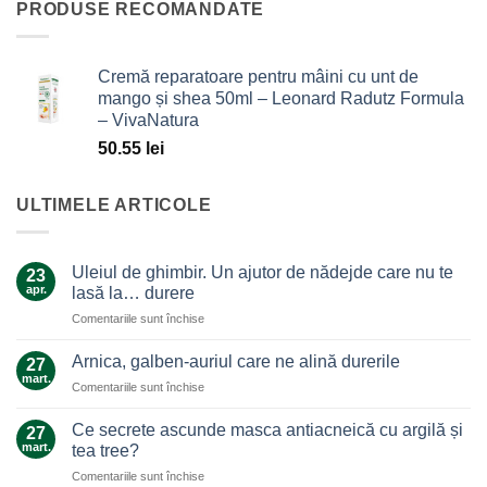
PRODUSE RECOMANDATE
Cremă reparatoare pentru mâini cu unt de
mango și shea 50ml – Leonard Radutz Formula
– VivaNatura
50.55
lei
ULTIMELE ARTICOLE
Uleiul de ghimbir. Un ajutor de nădejde care nu te
23
apr.
lasă la… durere
pentru
Comentariile sunt închise
Uleiul
de
Arnica, galben-auriul care ne alină durerile
27
ghimbir.
mart.
pentru
Comentariile sunt închise
Un
Arnica,
ajutor
galben-
Ce secrete ascunde masca antiacneică cu argilă și
de
27
auriul
mart.
nădejde
tea tree?
care
care
pentru
Comentariile sunt închise
ne
nu