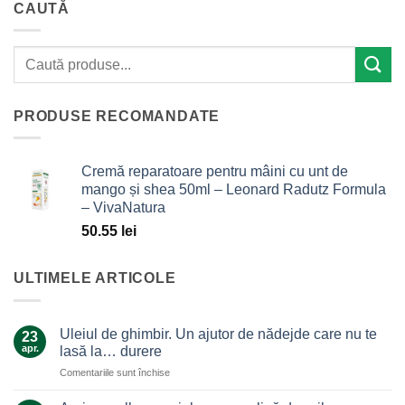
CAUTĂ
PRODUSE RECOMANDATE
Cremă reparatoare pentru mâini cu unt de
mango și shea 50ml – Leonard Radutz Formula
– VivaNatura
50.55
lei
ULTIMELE ARTICOLE
Uleiul de ghimbir. Un ajutor de nădejde care nu te
23
apr.
lasă la… durere
pentru
Comentariile sunt închise
Uleiul
de