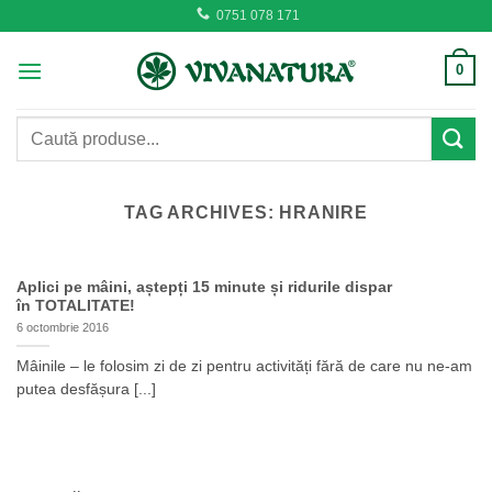
Skip
0751 078 171
to
content
0
Caută
după:
TAG ARCHIVES:
HRANIRE
Aplici pe mâini, aștepți 15 minute și ridurile dispar
în TOTALITATE!
6 octombrie 2016
Mâinile – le folosim zi de zi pentru activități fără de care nu ne-am
putea desfășura [...]