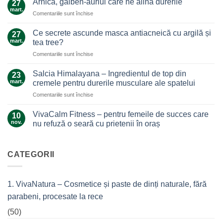
Arnica, galben-auriul care ne alină durerile
27
ghimbir.
mart.
pentru
Comentariile sunt închise
Un
Arnica,
ajutor
galben-
Ce secrete ascunde masca antiacneică cu argilă și
de
27
auriul
mart.
nădejde
tea tree?
care
care
pentru
Comentariile sunt închise
ne
nu
Ce
alină
te
secrete
durerile
Salcia Himalayana – Ingredientul de top din
23
lasă
ascunde
mart.
cremele pentru durerile musculare ale spatelui
la…
masca
durere
pentru
Comentariile sunt închise
antiacneică
Salcia
cu
Himalayana
argilă
VivaCalm Fitness – pentru femeile de succes care
10
–
și
nov.
nu refuză o seară cu prietenii în oraș
Ingredientul
tea
Niciun
de
tree?
comentariu
top
la
VivaCalm
CATEGORII
din
Fitness
cremele
–
pentru
pentru
femeile
durerile
1. VivaNatura – Cosmetice și paste de dinți naturale, fără
de
musculare
succes
ale
parabeni, procesate la rece
care
spatelui
nu
refuză
(50)
o