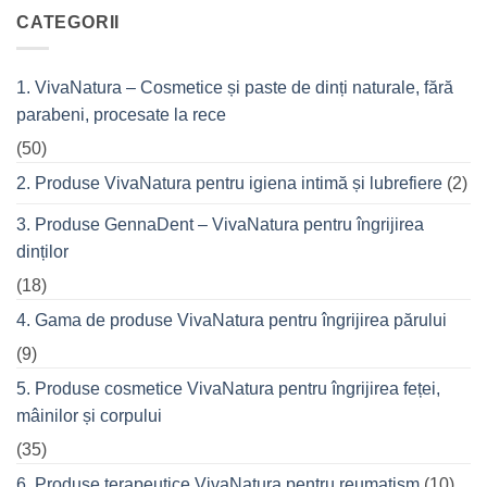
top
la
VivaCalm
CATEGORII
din
Fitness
cremele
–
pentru
pentru
femeile
durerile
1. VivaNatura – Cosmetice și paste de dinți naturale, fără
de
musculare
succes
ale
parabeni, procesate la rece
care
spatelui
nu
refuză
(50)
o
seară
2. Produse VivaNatura pentru igiena intimă și lubrefiere
(2)
cu
prietenii
în
3. Produse GennaDent – VivaNatura pentru îngrijirea
oraș
dinților
(18)
4. Gama de produse VivaNatura pentru îngrijirea părului
(9)
5. Produse cosmetice VivaNatura pentru îngrijirea feței,
mâinilor și corpului
(35)
6. Produse terapeutice VivaNatura pentru reumatism
(10)