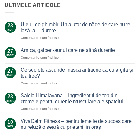
ULTIMELE ARTICOLE
Uleiul de ghimbir. Un ajutor de nădejde care nu te
23
apr.
lasă la… durere
pentru
Comentariile sunt închise
Uleiul
de
Arnica, galben-auriul care ne alină durerile
27
ghimbir.
mart.
pentru
Comentariile sunt închise
Un
Arnica,
ajutor
galben-
Ce secrete ascunde masca antiacneică cu argilă și
de
27
auriul
mart.
nădejde
tea tree?
care
care
pentru
Comentariile sunt închise
ne
nu
Ce
alină
te
secrete
durerile
Salcia Himalayana – Ingredientul de top din
23
lasă
ascunde
mart.
cremele pentru durerile musculare ale spatelui
la…
masca
durere
pentru
Comentariile sunt închise
antiacneică
Salcia
cu
Himalayana
argilă
VivaCalm Fitness – pentru femeile de succes care
10
–
și
nov.
nu refuză o seară cu prietenii în oraș
Ingredientul
tea
Niciun
de
tree?
comentariu