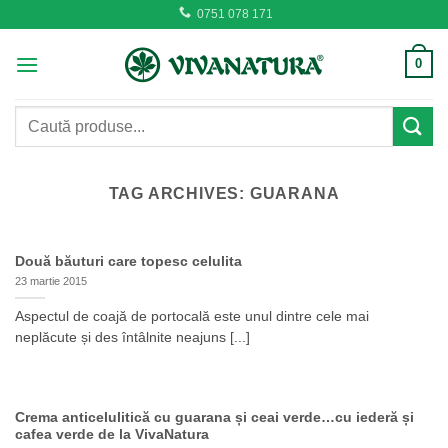
Skip
0751 078 171
to
content
0
Caută
după:
TAG ARCHIVES:
GUARANA
Două băuturi care topesc celulita
23 martie 2015
Aspectul de coajă de portocală este unul dintre cele mai
neplăcute și des întâlnite neajuns [...]
Crema anticelulitică cu guarana și ceai verde…cu iederă și
cafea verde de la VivaNatura