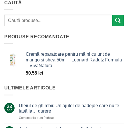
CAUTĂ
PRODUSE RECOMANDATE
Cremă reparatoare pentru mâini cu unt de
mango și shea 50ml – Leonard Radutz Formula
– VivaNatura
50.55
lei
ULTIMELE ARTICOLE
Uleiul de ghimbir. Un ajutor de nădejde care nu te
23
apr.
lasă la… durere
pentru
Comentariile sunt închise
Uleiul
de