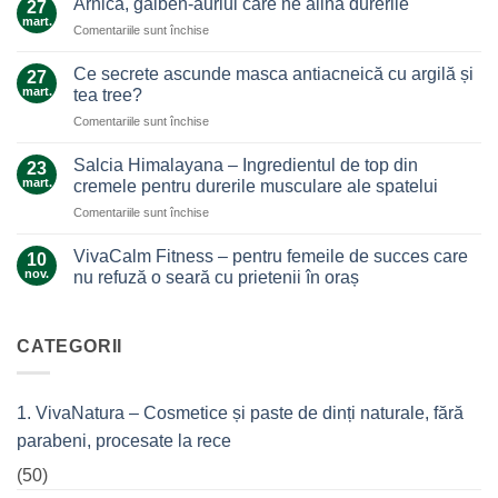
Arnica, galben-auriul care ne alină durerile
27
ghimbir.
mart.
pentru
Comentariile sunt închise
Un
Arnica,
ajutor
galben-
Ce secrete ascunde masca antiacneică cu argilă și
de
27
auriul
mart.
nădejde
tea tree?
care
care
pentru
Comentariile sunt închise
ne
nu
Ce
alină
te
secrete
durerile
Salcia Himalayana – Ingredientul de top din
23
lasă
ascunde
mart.
cremele pentru durerile musculare ale spatelui
la…
masca
durere
pentru
Comentariile sunt închise
antiacneică
Salcia
cu
Himalayana
argilă
VivaCalm Fitness – pentru femeile de succes care
10
–
și
nov.
nu refuză o seară cu prietenii în oraș
Ingredientul
tea
Niciun
de
tree?
comentariu
top
la
VivaCalm
CATEGORII
din
Fitness
cremele
–
pentru
pentru
femeile
durerile
1. VivaNatura – Cosmetice și paste de dinți naturale, fără
de
musculare
succes
ale
parabeni, procesate la rece
care
spatelui
nu
refuză
(50)
o