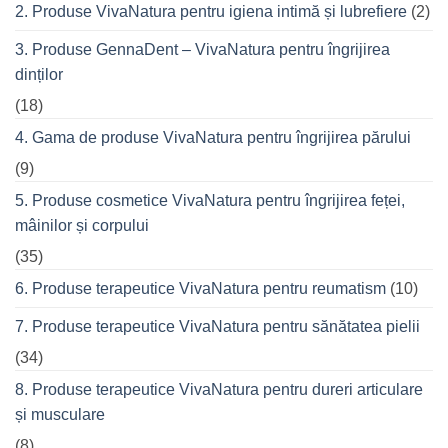
seară
2. Produse VivaNatura pentru igiena intimă și lubrefiere
(2)
cu
prietenii
în
3. Produse GennaDent – VivaNatura pentru îngrijirea
oraș
dinților
(18)
4. Gama de produse VivaNatura pentru îngrijirea părului
(9)
5. Produse cosmetice VivaNatura pentru îngrijirea feței,
mâinilor și corpului
(35)
6. Produse terapeutice VivaNatura pentru reumatism
(10)
7. Produse terapeutice VivaNatura pentru sănătatea pielii
(34)
8. Produse terapeutice VivaNatura pentru dureri articulare
și musculare
(8)