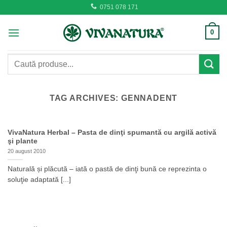
Skip
0751 078 171
to
content
0
Caută
după:
TAG ARCHIVES:
GENNADENT
VivaNatura Herbal – Pasta de dinţi spumantă cu argilă activă
şi plante
20 august 2010
Naturală și plăcută – iată o pastă de dinţi bună ce reprezinta o
soluţie adaptată [...]