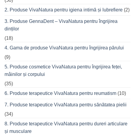
(50)
o
seară
2. Produse VivaNatura pentru igiena intimă și lubrefiere
(2)
cu
prietenii
în
3. Produse GennaDent – VivaNatura pentru îngrijirea
oraș
dinților
(18)
4. Gama de produse VivaNatura pentru îngrijirea părului
(9)
5. Produse cosmetice VivaNatura pentru îngrijirea feței,
mâinilor și corpului
(35)
6. Produse terapeutice VivaNatura pentru reumatism
(10)
7. Produse terapeutice VivaNatura pentru sănătatea pielii
(34)
8. Produse terapeutice VivaNatura pentru dureri articulare
și musculare