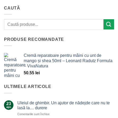
CAUTĂ
PRODUSE RECOMANDATE
Cremă reparatoare pentru mâini cu unt de
mango și shea 50ml – Leonard Radutz Formula
– VivaNatura
50.55
lei
ULTIMELE ARTICOLE
Uleiul de ghimbir. Un ajutor de nădejde care nu te
23
apr.
lasă la… durere
pentru
Comentariile sunt închise