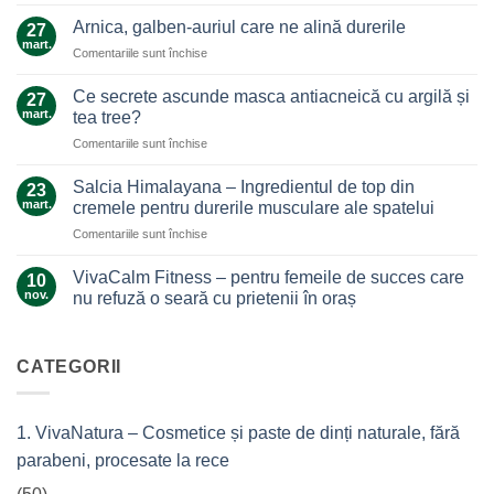
Uleiul
de
Arnica, galben-auriul care ne alină durerile
27
ghimbir.
mart.
pentru
Comentariile sunt închise
Un
Arnica,
ajutor
galben-
Ce secrete ascunde masca antiacneică cu argilă și
de
27
auriul
mart.
nădejde
tea tree?
care
care
pentru
Comentariile sunt închise
ne
nu
Ce
alină
te
secrete
durerile
Salcia Himalayana – Ingredientul de top din
23
lasă
ascunde
mart.
cremele pentru durerile musculare ale spatelui
la…
masca
durere
pentru
Comentariile sunt închise
antiacneică
Salcia
cu
Himalayana
argilă
VivaCalm Fitness – pentru femeile de succes care
10
–
și
nov.
nu refuză o seară cu prietenii în oraș
Ingredientul
tea
Niciun
de
tree?
comentariu
top
la
VivaCalm
CATEGORII
din
Fitness
cremele
–
pentru
pentru
femeile
durerile
1. VivaNatura – Cosmetice și paste de dinți naturale, fără
de
musculare
succes
ale
parabeni, procesate la rece
care
spatelui
nu
refuză