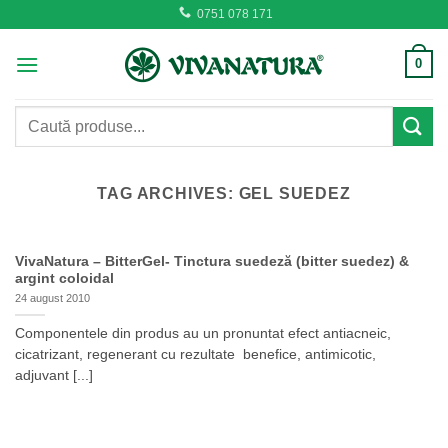
Skip
0751 078 171
to
content
0
Caută
după:
TAG ARCHIVES:
GEL SUEDEZ
VivaNatura – BitterGel- Tinctura suedeză (bitter suedez) &
argint coloidal
24 august 2010
Componentele din produs au un pronuntat efect antiacneic,
cicatrizant, regenerant cu rezultate benefice, antimicotic,
adjuvant [...]