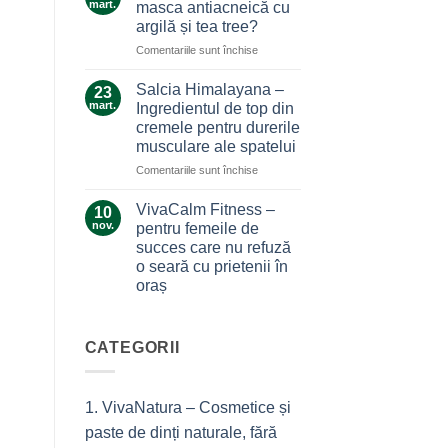
care
mart.
masca antiacneică cu
care
nu
argilă și tea tree?
ne
te
pentru
Comentariile sunt închise
alină
lasă
Ce
durerile
la…
secrete
Salcia Himalayana –
durere
23
ascunde
mart.
Ingredientul de top din
masca
cremele pentru durerile
antiacneică
musculare ale spatelui
cu
argilă
pentru
Comentariile sunt închise
și
Salcia
tea
Himalayana
VivaCalm Fitness –
10
tree?
–
nov.
pentru femeile de
Ingredientul
succes care nu refuză
de
o seară cu prietenii în
top
oraș
din
cremele
Niciun
comentariu
pentru
la
durerile
VivaCalm
CATEGORII
musculare
Fitness
–
ale
pentru
spatelui
femeile
1. VivaNatura – Cosmetice și
de
succes
paste de dinți naturale, fără
care
nu