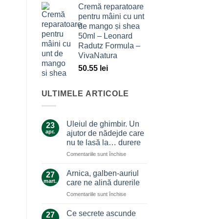
Cremă reparatoare
pentru mâini cu unt
de mango și shea
50ml – Leonard
Radutz Formula –
VivaNatura
50.55
lei
ULTIMELE ARTICOLE
Uleiul de ghimbir. Un
23
apr.
ajutor de nădejde care
nu te lasă la… durere
pentru
Comentariile sunt închise
Uleiul
de
Arnica, galben-auriul
27
ghimbir.
mart.
care ne alină durerile
Un
pentru
Comentariile sunt închise
ajutor
Arnica,
de
galben-
nădejde
Ce secrete ascunde
27
auriul