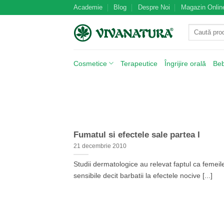
Skip
Academie
Blog
Despre Noi
Magazin Onlin
to
Caută
content
după:
Cosmetice
Terapeutice
Îngrijire orală
Be
Fumatul si efectele sale partea I
21 decembrie 2010
Studii dermatologice au relevat faptul ca femeil
sensibile decit barbatii la efectele nocive [...]