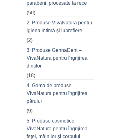
parabeni, procesate la rece
refuză
o
(50)
seară
cu
prietenii
2. Produse VivaNatura pentru
în
oraș
igiena intimă și lubrefiere
(2)
3. Produse GennaDent –
VivaNatura pentru îngrijirea
dinților
(18)
4. Gama de produse
VivaNatura pentru îngrijirea
părului
(9)
5. Produse cosmetice
VivaNatura pentru îngrijirea
feței, mâinilor și corpului