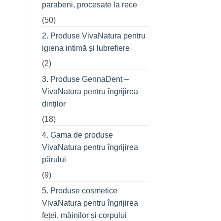
parabeni, procesate la rece
refuză
o
(50)
seară
cu
prietenii
2. Produse VivaNatura pentru
în
oraș
igiena intimă și lubrefiere
(2)
3. Produse GennaDent –
VivaNatura pentru îngrijirea
dinților
(18)
4. Gama de produse
VivaNatura pentru îngrijirea
părului
(9)
5. Produse cosmetice
VivaNatura pentru îngrijirea
feței, mâinilor și corpului