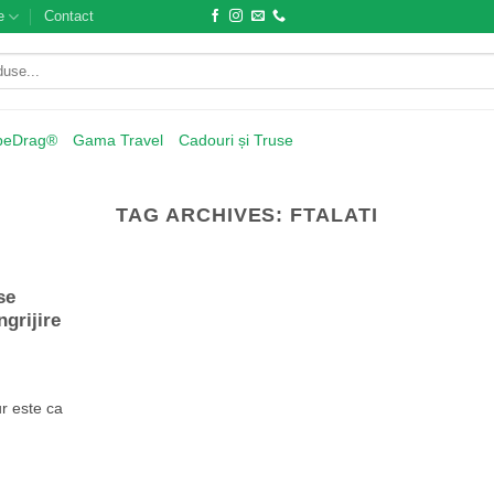
e
Contact
beDrag®
Gama Travel
Cadouri și Truse
TAG ARCHIVES:
FTALATI
se
grijire
r este ca