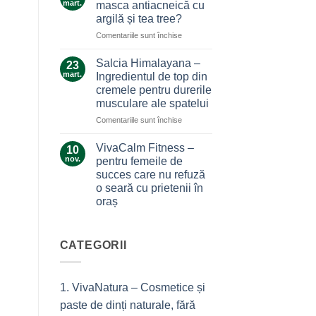
care
mart.
masca antiacneică cu
care
nu
argilă și tea tree?
ne
te
pentru
Comentariile sunt închise
alină
lasă
Ce
durerile
la…
secrete
Salcia Himalayana –
durere
23
ascunde
mart.
Ingredientul de top din
masca
cremele pentru durerile
antiacneică
musculare ale spatelui
cu
argilă
pentru
Comentariile sunt închise
și
Salcia
tea
Himalayana
VivaCalm Fitness –
10
tree?
–
nov.
pentru femeile de
Ingredientul
succes care nu refuză
de
o seară cu prietenii în
top
oraș
din
cremele
Niciun
comentariu
pentru
la
durerile
VivaCalm
CATEGORII
musculare
Fitness
–
ale
pentru
spatelui
femeile
1. VivaNatura – Cosmetice și
de
succes
paste de dinți naturale, fără
care
nu