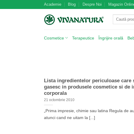
Skip
Academie
Blog
Despre Noi
Magazin Onlin
to
Caută
content
după:
Cosmetice
Terapeutice
Îngrijire orală
Be
Lista ingredientelor periculoase care 
gasesc in produsele cosmetice si de in
corporala
21 octombrie 2010
„Prima impresie, chimie sau latina Regula de au
atunci cand ne uitam la [...]