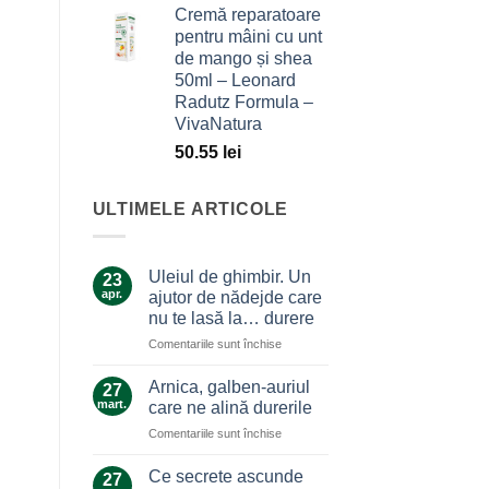
Cremă reparatoare
pentru mâini cu unt
de mango și shea
50ml – Leonard
Radutz Formula –
VivaNatura
50.55
lei
ULTIMELE ARTICOLE
Uleiul de ghimbir. Un
23
apr.
ajutor de nădejde care
nu te lasă la… durere
pentru
Comentariile sunt închise
Uleiul
de
Arnica, galben-auriul
27
ghimbir.
mart.
care ne alină durerile
Un
pentru
Comentariile sunt închise
ajutor
Arnica,
de
galben-
nădejde
Ce secrete ascunde
27
auriul