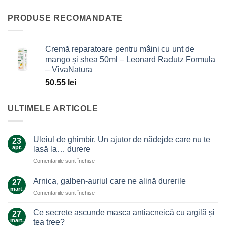
PRODUSE RECOMANDATE
Cremă reparatoare pentru mâini cu unt de
mango și shea 50ml – Leonard Radutz Formula
– VivaNatura
50.55
lei
ULTIMELE ARTICOLE
Uleiul de ghimbir. Un ajutor de nădejde care nu te
23
apr.
lasă la… durere
pentru
Comentariile sunt închise
Uleiul
de
Arnica, galben-auriul care ne alină durerile
27
ghimbir.
mart.
pentru
Comentariile sunt închise
Un
Arnica,
ajutor
galben-
Ce secrete ascunde masca antiacneică cu argilă și
de
27
auriul
mart.
nădejde
tea tree?