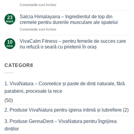
care
care
pentru
Comentariile sunt închise
ne
nu
Ce
alină
te
secrete
durerile
Salcia Himalayana – Ingredientul de top din
23
lasă
ascunde
mart.
cremele pentru durerile musculare ale spatelui
la…
masca
durere
pentru
Comentariile sunt închise
antiacneică
Salcia
cu
Himalayana
argilă
VivaCalm Fitness – pentru femeile de succes care
10
–
și
nov.
nu refuză o seară cu prietenii în oraș
Ingredientul
tea
Niciun
de
tree?
comentariu
top
la
VivaCalm
CATEGORII
din
Fitness
cremele
–
pentru
pentru
femeile
durerile
1. VivaNatura – Cosmetice și paste de dinți naturale, fără
de
musculare
succes
ale
parabeni, procesate la rece
care
spatelui
nu
refuză
(50)
o
seară
2. Produse VivaNatura pentru igiena intimă și lubrefiere
(2)
cu
prietenii
în
3. Produse GennaDent – VivaNatura pentru îngrijirea
oraș
dinților