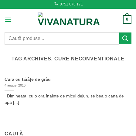
Skip
0751 078 171
to
content
0
Caută
după:
TAG ARCHIVES:
CURE NECONVENTIONALE
Cura cu tărâțe de grâu
4 august 2010
Dimineața, cu o ora înainte de micul dejun, se bea o cană de
apă [...]
CAUTĂ